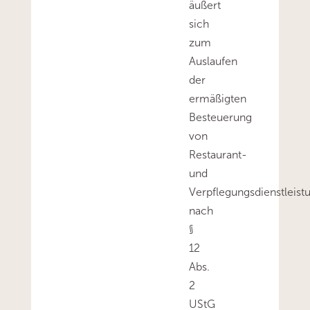
äußert
sich
zum
Auslaufen
der
ermäßigten
Besteuerung
von
Restaurant-
und
Verpflegungsdienstleist
nach
§
12
Abs.
2
UStG