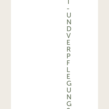
-
U
N
D
V
E
R
P
F
L
E
G
U
N
G
S