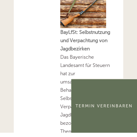
BayLfSt: Selbstnutzung
und Verpachtung von
Jagdbezirken
Das Bayerische
Landesamt für Steuern
hat zur
umsatzsteuerlichen
Behandlung der
Selbstnutzung und
TERMIN VEREINBAREN
Verpachtung von
Jagdbezirken Stellung
bezogen.Mehr zum
Thema