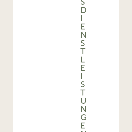
D
I
E
N
S
T
L
E
I
S
T
U
N
G
E
N