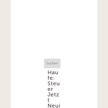
Suchen
Hau
fe:
Steu
er
Jetz
t
Neui