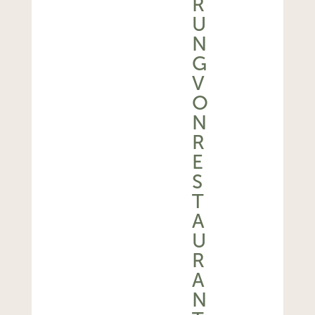
U
N
G
V
O
N
R
E
S
T
A
U
R
A
N
T