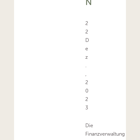
2
2
D
e
z
.
,
2
0
2
3
Die
Finanzverwaltung