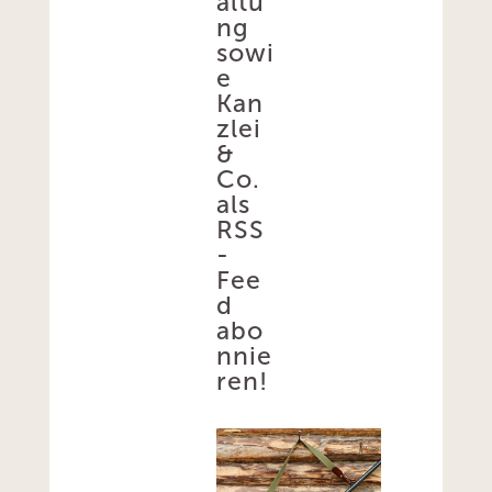
altu
ng
sowi
e
Kan
zlei
&
Co.
als
RSS
-
Fee
d
abo
nnie
ren!