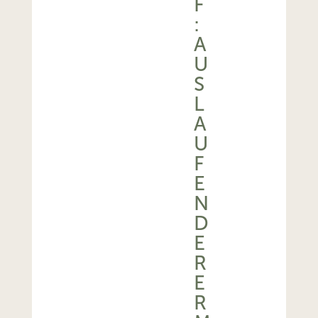
F
:
A
U
S
L
A
U
F
E
N
D
E
R
E
R