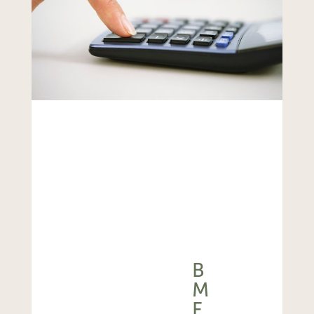
B
M
F