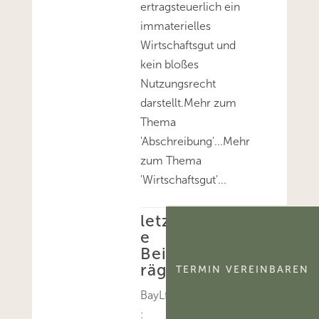
ertragsteuerlich ein
immaterielles
Wirtschaftsgut und
kein bloßes
Nutzungsrecht
darstellt.Mehr zum
Thema
'Abschreibung'...Mehr
zum Thema
'Wirtschaftsgut'...
letzt
e
Beit
räge
TERMIN VEREINBAREN
BayLfSt
: