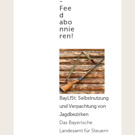
-
Fee
d
abo
nnie
ren!
BayLfSt: Selbstnutzung
und Verpachtung von
Jagdbezirken
Das Bayerische
Landesamt für Steuern