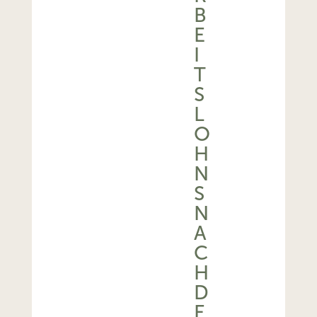
B
E
I
T
S
L
O
H
N
S
N
A
C
H
D
E