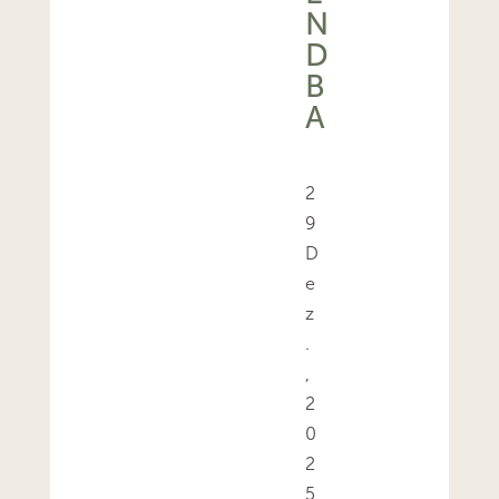
N
D
B
A
2
9
D
e
z
.
,
2
0
2
5