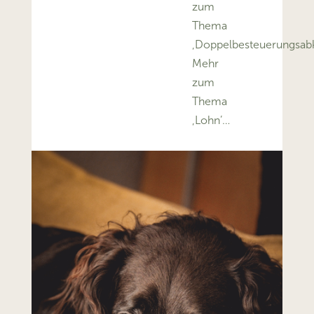
zum
Thema
‚Doppelbesteuerungsa
Mehr
zum
Thema
‚Lohn’…