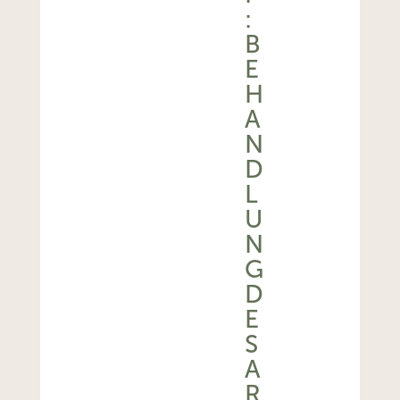
:
B
E
H
A
N
D
L
U
N
G
D
E
S
A
R