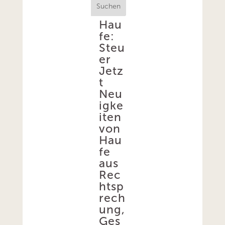
Suchen
Hau
fe:
Steu
er
Jetz
t
Neu
igke
iten
von
Hau
fe
aus
Rec
htsp
rech
ung,
Ges