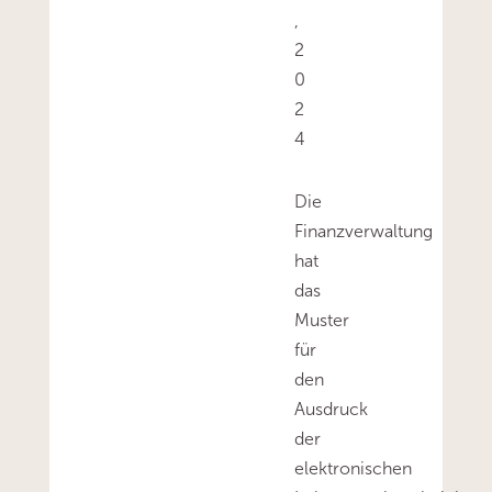
,
2
0
2
4
Die
Finanzverwaltung
hat
das
Muster
für
den
Ausdruck
der
elektronischen