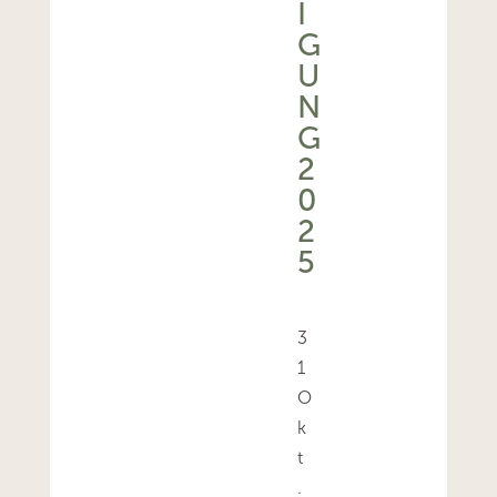
I
G
U
N
G
2
0
2
5
3
1
O
k
t
.