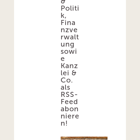
&
Politi
k,
Fina
nzve
rwalt
ung
sowi
e
Kanz
lei &
Co.
als
RSS-
Feed
abon
niere
n!