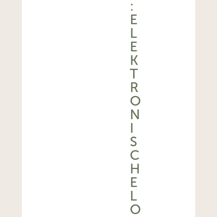
:
E
L
E
K
T
R
O
N
I
S
C
H
E
L
O