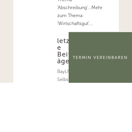
'Abschreibung'...Mehr
zum Thema
'Wirtschaftsgut'...
letzt
e
Beitr
TERMIN VEREINBAREN
äge
BayLfSt:
Selbstn
utzung
und
Verpach
tung
von
Jagdbez