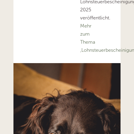
Lohnsteuerbescheinigun
2025
veröffentlicht.
Mehr
zum
Thema
‚Lohnsteuerbescheinigu