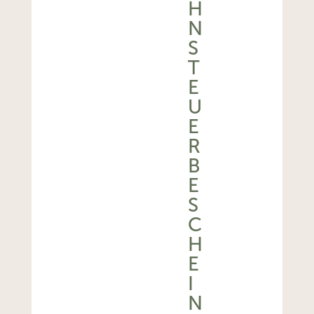
H
N
S
T
E
U
E
R
B
E
S
C
H
E
I
N