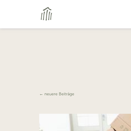
←
neuere Beiträge