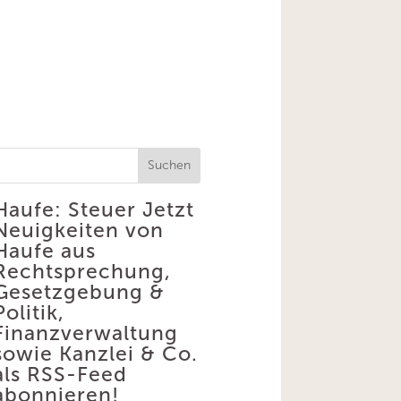
Suchen
Haufe: Steuer
Jetzt
Neuigkeiten von
Haufe aus
Rechtsprechung,
Gesetzgebung &
Politik,
Finanzverwaltung
sowie Kanzlei & Co.
als RSS-Feed
abonnieren!