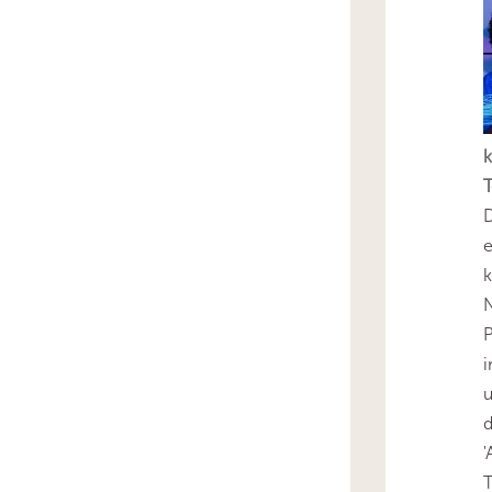
k
T
D
e
k
N
P
i
u
'
T