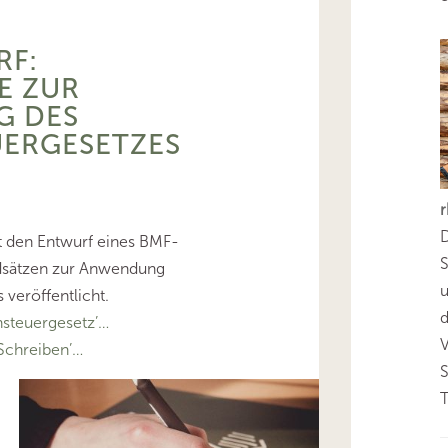
RF:
E ZUR
 DES
ERGESETZES
D
t den Entwurf eines BMF-
S
dsätzen zur Anwendung
veröffentlicht.
d
steuergesetz’…
chreiben’…
T