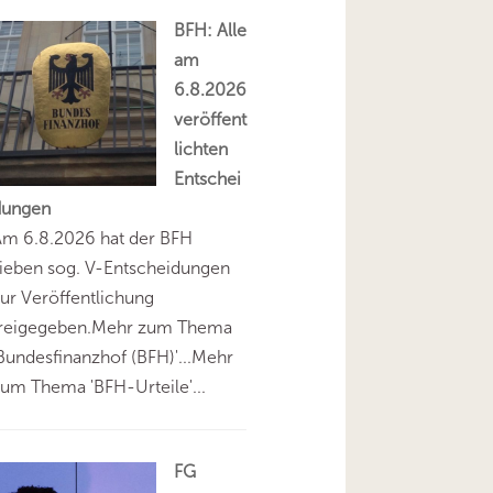
BFH: Alle
am
6.8.2026
veröffent
lichten
Entschei
dungen
Am 6.8.2026 hat der BFH
ieben sog. V-Entscheidungen
ur Veröffentlichung
freigegeben.Mehr zum Thema
Bundesfinanzhof (BFH)'...Mehr
um Thema 'BFH-Urteile'...
FG