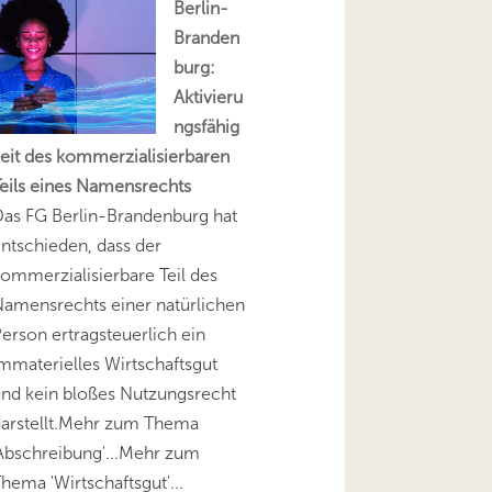
Berlin-
Branden
burg:
Aktivieru
ngsfähig
eit des kommerzialisierbaren
eils eines Namensrechts
as FG Berlin-Brandenburg hat
ntschieden, dass der
ommerzialisierbare Teil des
amensrechts einer natürlichen
erson ertragsteuerlich ein
mmaterielles Wirtschaftsgut
nd kein bloßes Nutzungsrecht
darstellt.Mehr zum Thema
Abschreibung'...Mehr zum
hema 'Wirtschaftsgut'...