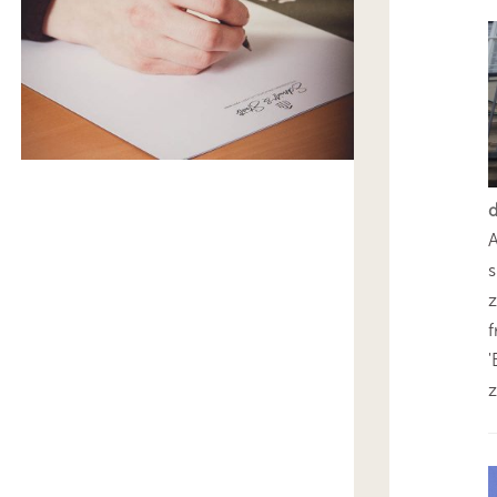
s
z
'
z