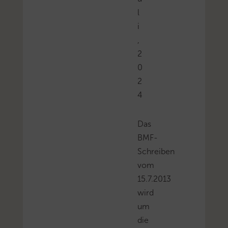
l
i
,
2
0
2
4
Das
BMF-
Schreiben
vom
15.7.2013
wird
um
die