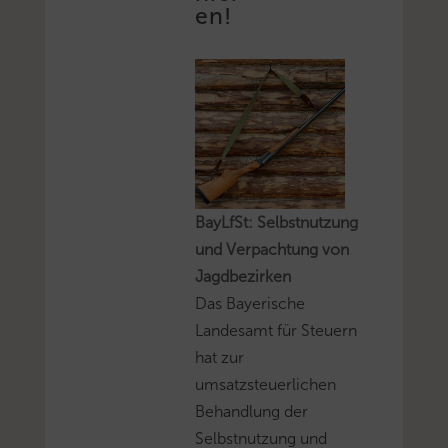
en!
BayLfSt: Selbstnutzung
und Verpachtung von
Jagdbezirken
Das Bayerische
Landesamt für Steuern
hat zur
umsatzsteuerlichen
Behandlung der
Selbstnutzung und