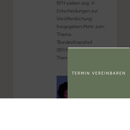
BFH sieben sog. V-
Entscheidungen zur
Veröffentlichung
freigegeben.Mehr zum
Thema
'Bundesfinanzhof
(BFH)'...Mehr zum
Thema 'BFH-Urteile'...
TERMIN VEREINBAREN
FG Berlin-