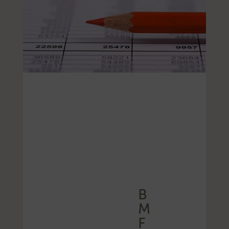
B
M
F