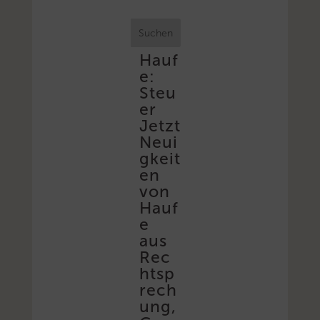
Suchen
Hauf
e:
Steu
er
Jetzt
Neui
gkeit
en
von
Hauf
e
aus
Rec
htsp
rech
ung,