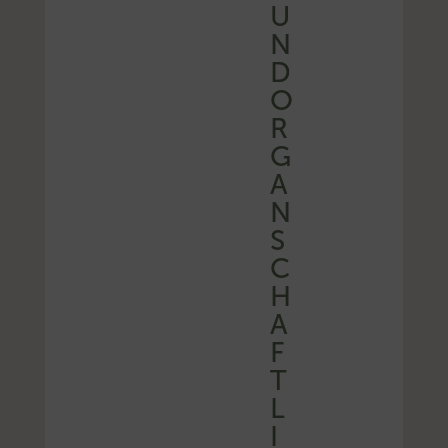
U
N
D
O
R
G
A
N
S
C
H
A
F
T
L
I