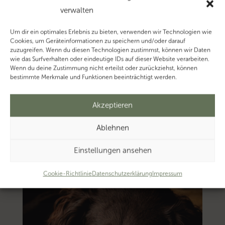
verwalten
Mehr
zum
Um dir ein optimales Erlebnis zu bieten, verwenden wir Technologien wie
Thema
Cookies, um Geräteinformationen zu speichern und/oder darauf
zuzugreifen. Wenn du diesen Technologien zustimmst, können wir Daten
‚Organschaft’…
wie das Surfverhalten oder eindeutige IDs auf dieser Website verarbeiten.
Mehr
Wenn du deine Zustimmung nicht erteilst oder zurückziehst, können
bestimmte Merkmale und Funktionen beeinträchtigt werden.
zum
Thema
Akzeptieren
‚Zuschuss’…
Ablehnen
Einstellungen ansehen
Cookie-Richtlinie
Datenschutzerklärung
Impressum