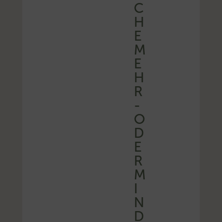
C
H
E
M
E
H
R
-
O
D
E
R
M
I
N
D