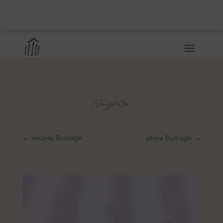
Neuigkeiten
←
neuere Beiträge
ältere Beiträge
→