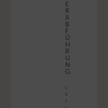
E
R
A
B
F
Ü
H
R
U
N
G
1
0
J
u