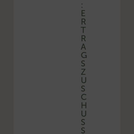
:
E
R
T
R
A
G
S
Z
U
S
C
H
U
S
S