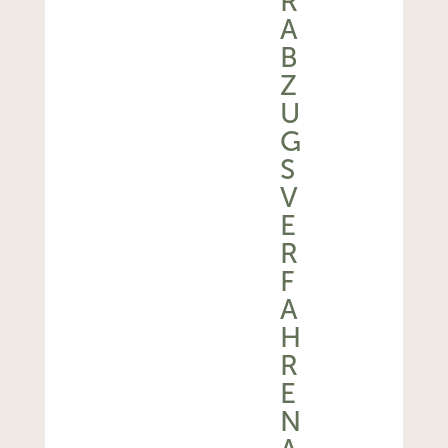
R
A
B
Z
U
G
S
V
E
R
F
A
H
R
E
N