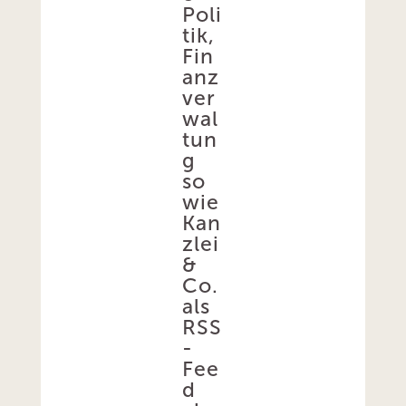
Poli
tik,
Fin
anz
ver
wal
tun
g
so
wie
Kan
zlei
&
Co.
als
RSS
-
Fee
d