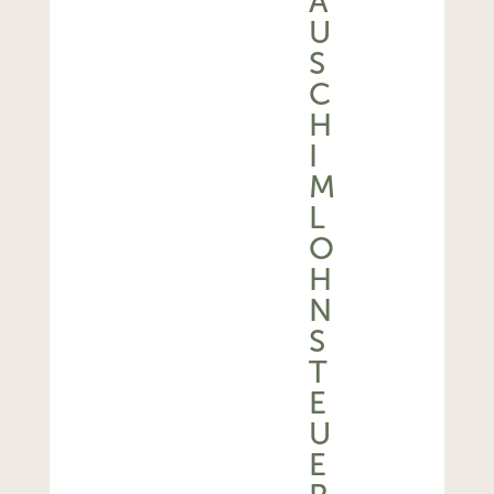
A
U
S
C
H
I
M
L
O
H
N
S
T
E
U
E