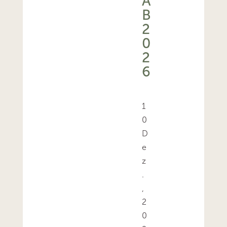
A
B
2
0
2
6
1
0
D
e
z
.
,
2
0