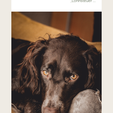
‚Lohnsteuer’…