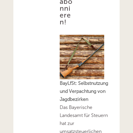
abo
nni
ere
n!
BayLfSt: Selbstnutzung
und Verpachtung von
Jagdbezirken
Das Bayerische
Landesamt für Steuern
hat zur
umsatzsteuerlichen