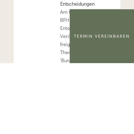
Entscheidungen
Am 6.8.2026 hat der
BFH sieben sog. V-
Entscheidungen zur
Veröffentlichung
TERMIN VEREINBAREN
freigegeben.Mehr zum
Thema
'Bundesfinanzhof
(BFH)'...Mehr zum
Thema 'BFH-Urteile'...