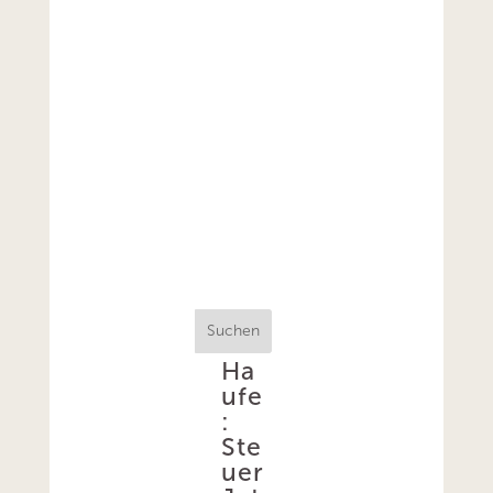
Suchen
Ha
ufe
:
Ste
uer