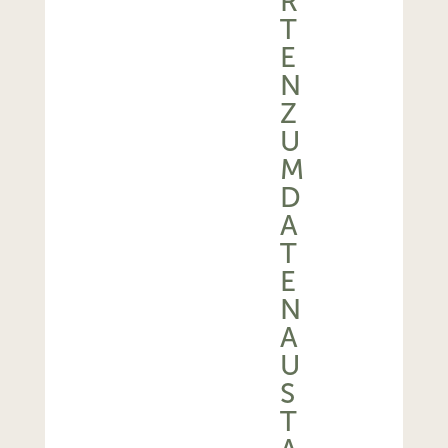
R
T
E
N
Z
U
M
D
A
T
E
N
A
U
S
T