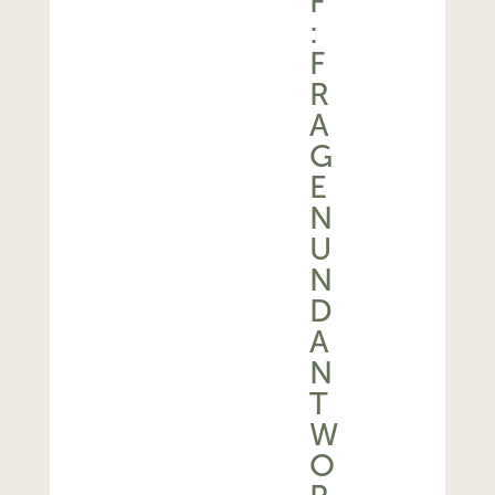
F
:
F
R
A
G
E
N
U
N
D
A
N
T
W
O