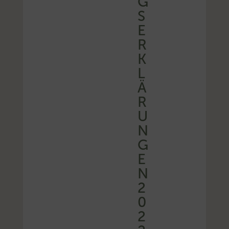
G
S
E
R
K
L
Ä
R
U
N
G
E
N
2
0
2