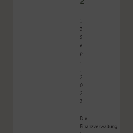
2
1
3
S
e
p
.
,
2
0
2
3
Die
Finanzverwaltung