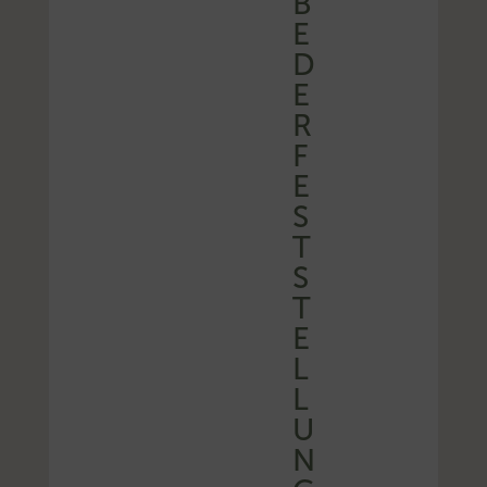
B
E
D
E
R
F
E
S
T
S
T
E
L
L
U
N