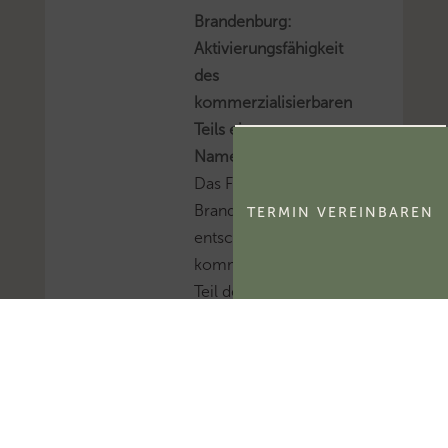
Brandenburg:
Aktivierungsfähigkeit
des
kommerzialisierbaren
Teils eines
Namensrechts
Das FG Berlin-
Brandenburg hat
TERMIN VEREINBAREN
entschieden, dass der
kommerzialisierbare
Teil des Namensrechts
einer natürlichen
Person
ertragsteuerlich ein
immaterielles
Wirtschaftsgut und