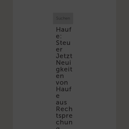
Suchen
Hauf
e:
Steu
er
Jetzt
Neui
gkeit
en
von
Hauf
e
aus
Rech
tspre
chun
g,