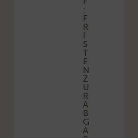
F
:
F
R
I
S
T
E
N
Z
U
R
A
B
G
A