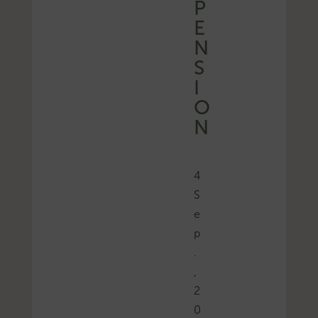
P
E
N
S
I
O
N
4
S
e
p
.
,
2
0