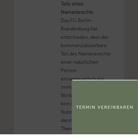
Teils eines
Namensrechts
Das FG Berlin-
Brandenburg hat
entschieden, dass der
kommerzialisierbare
Teil des Namensrechts
einer natürlichen
Person
ertragsteuerlich ein
immaterielles
Wirtschaftsgut und
kein bloßes
TERMIN VEREINBAREN
Nutzungsrecht
darstellt.Mehr zum
Thema
'Abschreibung'...Mehr