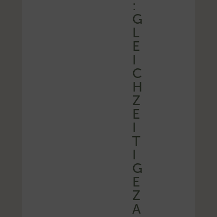
:
G
L
E
I
C
H
Z
E
I
T
I
G
E
Z
A