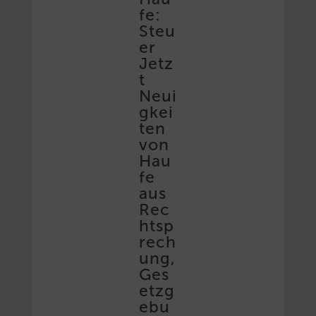
fe:
Steu
er
Jetz
t
Neui
gkei
ten
von
Hau
fe
aus
Rec
htsp
rech
ung,
Ges
etzg
ebu