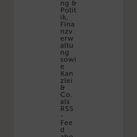
ng &
Polit
ik,
Fina
nzv
erw
altu
ng
sowi
e
Kan
zlei
&
Co.
als
RSS
-
Fee
d
abo