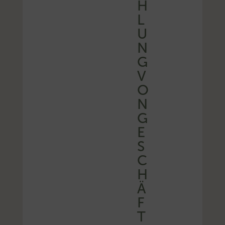
H
L
U
N
G
V
O
N
G
E
S
C
H
Ä
F
T