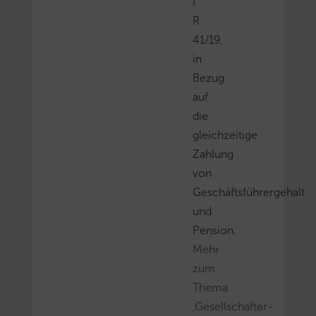
I
R
41/19,
in
Bezug
auf
die
gleichzeitige
Zahlung
von
Geschäftsführergehalt
und
Pension.
Mehr
zum
Thema
‚Gesellschafter-