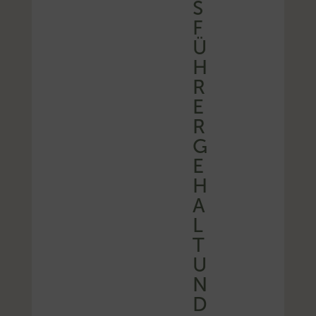
S
F
Ü
H
R
E
R
G
E
H
A
L
T
U
N
D