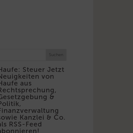
Suchen
Haufe: Steuer
Jetzt
Neuigkeiten von
Haufe aus
Rechtsprechung,
Gesetzgebung &
Politik,
Finanzverwaltung
sowie Kanzlei & Co.
als RSS-Feed
abonnieren!