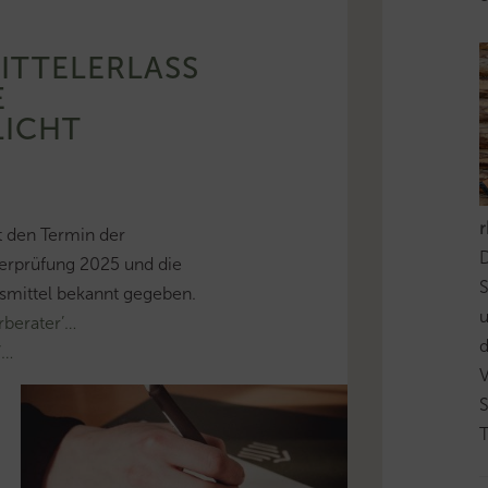
MITTELERLASS
E
LICHT
t den Termin der
D
terprüfung 2025 und die
S
fsmittel bekannt gegeben.
berater’…
d
’…
T