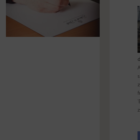
s
z
'
z