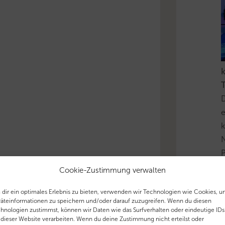
k
T
D
e
k
N
P
i
Cookie-Zustimmung verwalten
u
dir ein optimales Erlebnis zu bieten, verwenden wir Technologien wie Cookies, 
äteinformationen zu speichern und/oder darauf zuzugreifen. Wenn du diesen
'
hnologien zustimmst, können wir Daten wie das Surfverhalten oder eindeutige IDs
 dieser Website verarbeiten. Wenn du deine Zustimmung nicht erteilst oder
T