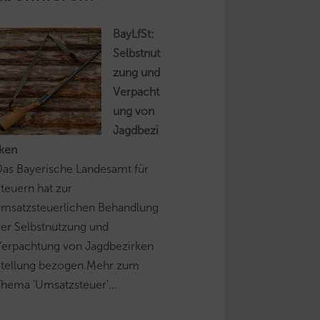
BayLfSt:
Selbstnut
zung und
Verpacht
ung von
Jagdbezi
rken
as Bayerische Landesamt für
teuern hat zur
umsatzsteuerlichen Behandlung
er Selbstnutzung und
Verpachtung von Jagdbezirken
Stellung bezogen.Mehr zum
hema 'Umsatzsteuer'...