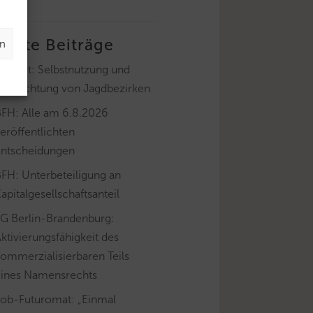
letzte Beiträge
en
ayLfSt: Selbstnutzung und
Verpachtung von Jagdbezirken
BFH: Alle am 6.8.2026
eröffentlichten
Entscheidungen
FH: Unterbeteiligung an
apitalgesellschaftsanteil
FG Berlin-Brandenburg:
ktivierungsfähigkeit des
ommerzialisierbaren Teils
eines Namensrechts
Job-Futuromat: „Einmal