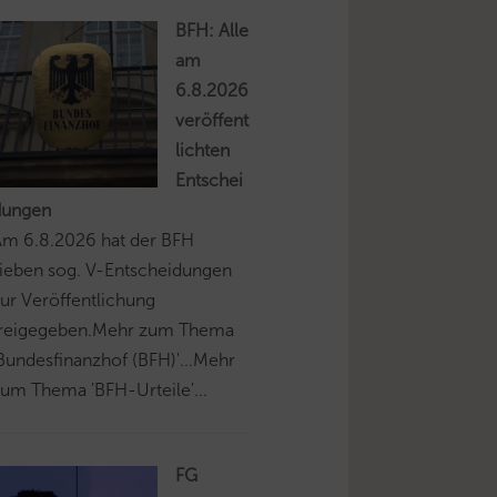
BFH: Alle
am
6.8.2026
veröffent
lichten
Entschei
dungen
Am 6.8.2026 hat der BFH
ieben sog. V-Entscheidungen
ur Veröffentlichung
freigegeben.Mehr zum Thema
Bundesfinanzhof (BFH)'...Mehr
um Thema 'BFH-Urteile'...
FG