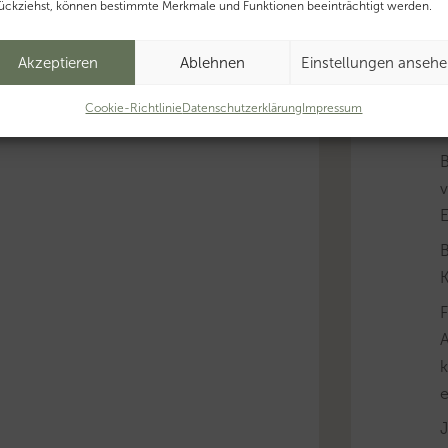
ückziehst, können bestimmte Merkmale und Funktionen beeinträchtigt werden.
Akzeptieren
Ablehnen
Einstellungen anseh
B
Cookie-Richtlinie
Datenschutzerklärung
Impressum
v
B
K
A
k