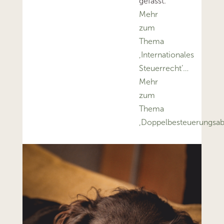
gefasst.
Mehr
zum
Thema
‚Internationales
Steuerrecht’…
Mehr
zum
Thema
‚Doppelbesteuerungs