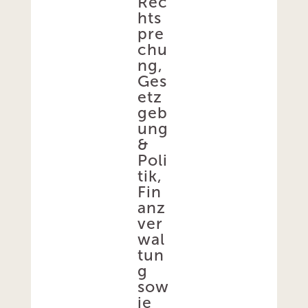
Rec
hts
pre
chu
ng,
Ges
etz
geb
ung
&
Poli
tik,
Fin
anz
ver
wal
tun
g
sow
ie