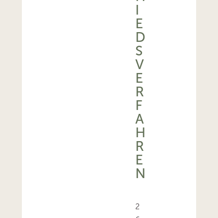
I
E
D
S
V
E
R
F
A
H
R
E
N
2