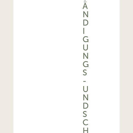
Ä
N
D
I
G
U
N
G
S
-
U
N
D
S
C
H