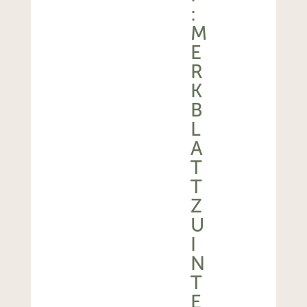
:
M
E
R
K
B
L
A
T
T
Z
U
I
N
T
E