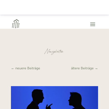
Neuigkeiten
←
neuere Beiträge
ältere Beiträge
→