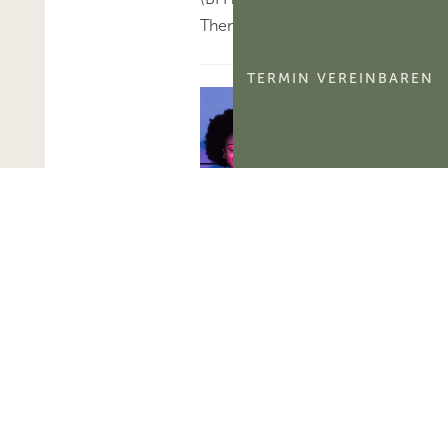
Thema 'BFH-Urteile'...
TERMIN VEREINBAREN
FG Berlin-
Brandenburg:
Aktivierungsfähigkeit
des
kommerzialisierbaren
Teils eines
Namensrechts
Das FG Berlin-