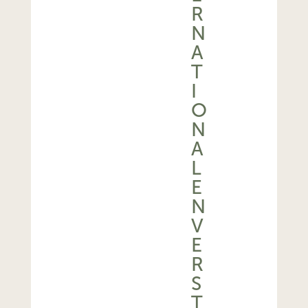
R
N
A
T
I
O
N
A
L
E
N
V
E
R
S
T