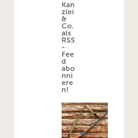
Kan
zlei
&
Co.
als
RSS
-
Fee
d
abo
nni
ere
n!