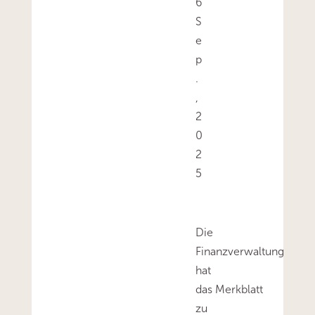
6
S
e
p
.
,
2
0
2
5
Die
Finanzverwaltung
hat
das Merkblatt
zu