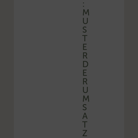
:
M
U
S
T
E
R
D
E
R
U
M
S
A
T
Z