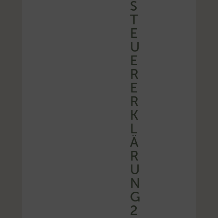
S
T
E
U
E
R
E
R
K
L
Ä
R
U
N
G
2