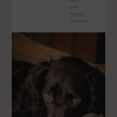
zum
Thema
‚Vordruck’…