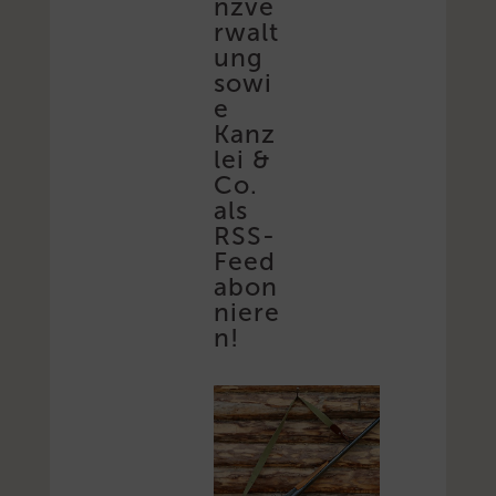
nzve
rwalt
ung
sowi
e
Kanz
lei &
Co.
als
RSS-
Feed
abon
niere
n!