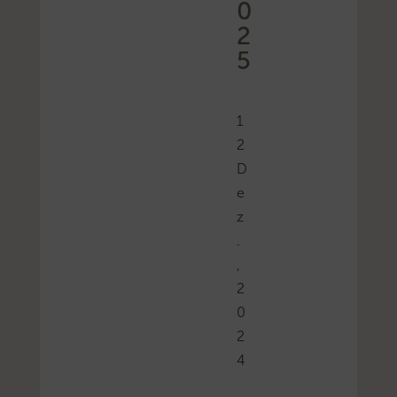
0
2
5
1
2
D
e
z
.
,
2
0
2
4