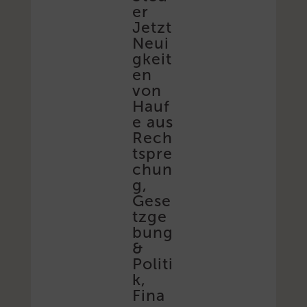
er
Jetzt
Neui
gkeit
en
von
Hauf
e aus
Rech
tspre
chun
g,
Gese
tzge
bung
&
Politi
k,
Fina