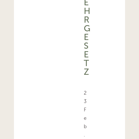
E
H
R
G
E
S
E
T
Z
2
3
F
e
b
.