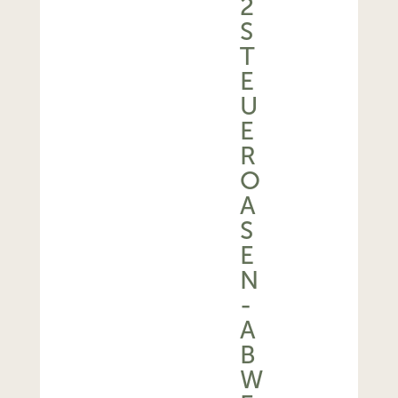
2
S
T
E
U
E
R
O
A
S
E
N
-
A
B
W