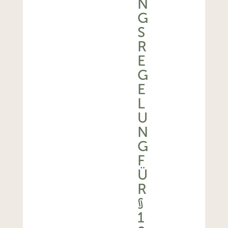
N
G
S
R
E
G
E
L
U
N
G
F
Ü
R
§
1