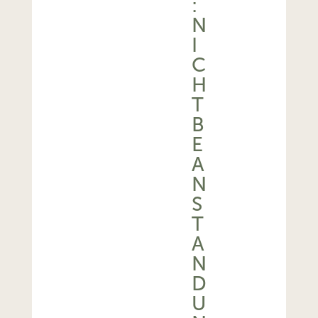
:
N
I
C
H
T
B
E
A
N
S
T
A
N
D
U