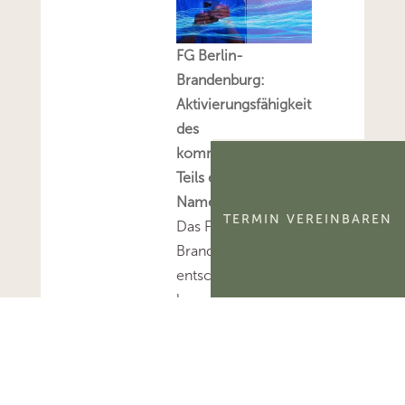
FG Berlin-
Brandenburg:
Aktivierungsfähigkeit
des
kommerzialisierbaren
Teils eines
Namensrechts
TERMIN VEREINBAREN
Das FG Berlin-
Brandenburg hat
entschieden, dass der
kommerzialisierbare
Teil des Namensrechts
einer natürlichen
Person
ertragsteuerlich ein