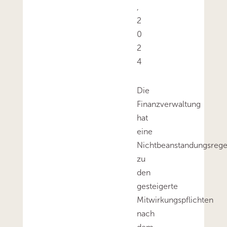
,
2
0
2
4
Die
Finanzverwaltung
hat
eine
Nichtbeanstandungsrege
zu
den
gesteigerte
Mitwirkungspflichten
nach