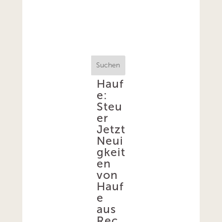
Suchen
Hauf
e:
Steu
er
Jetzt
Neui
gkeit
en
von
Hauf
e
aus
Rec