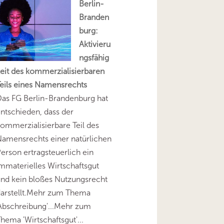
Berlin-
Branden
burg:
Aktivieru
ngsfähig
eit des kommerzialisierbaren
eils eines Namensrechts
as FG Berlin-Brandenburg hat
ntschieden, dass der
ommerzialisierbare Teil des
amensrechts einer natürlichen
erson ertragsteuerlich ein
mmaterielles Wirtschaftsgut
nd kein bloßes Nutzungsrecht
darstellt.Mehr zum Thema
Abschreibung'...Mehr zum
hema 'Wirtschaftsgut'...