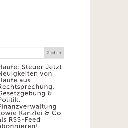
Suchen
Haufe: Steuer
Jetzt
Neuigkeiten von
Haufe aus
Rechtsprechung,
Gesetzgebung &
Politik,
Finanzverwaltung
sowie Kanzlei & Co.
als RSS-Feed
abonnieren!