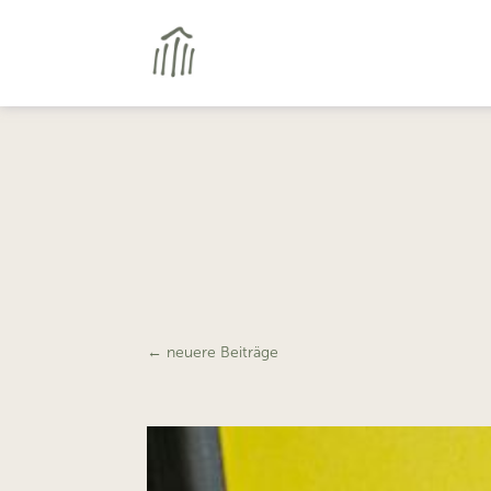
←
neuere Beiträge