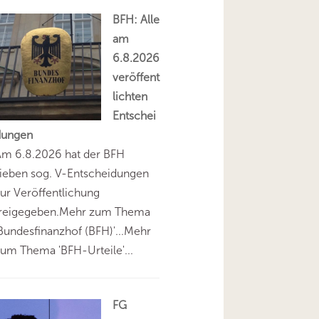
BFH: Alle
am
6.8.2026
veröffent
lichten
Entschei
dungen
Am 6.8.2026 hat der BFH
ieben sog. V-Entscheidungen
ur Veröffentlichung
freigegeben.Mehr zum Thema
Bundesfinanzhof (BFH)'...Mehr
um Thema 'BFH-Urteile'...
FG