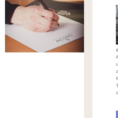
s
z
'
z