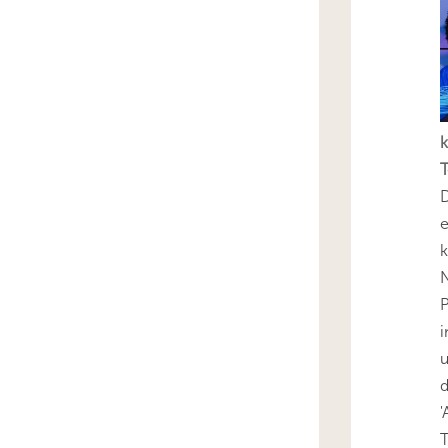
k
T
D
e
k
N
P
i
u
'
T