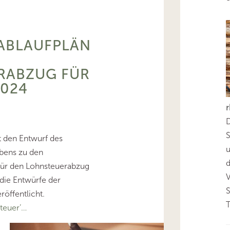
BLAUFPLÄN
RABZUG FÜR
2024
D
S
t den Entwurf des
bens zu den
d
ür den Lohnsteuerabzug
die Entwürfe der
öffentlicht.
T
teuer’…