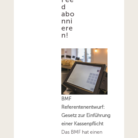
d
abo
nni
ere
n!
BMF
Referentenentwurf:
Gesetz zur Einführung
einer Kassenpflicht
Das BMF hat einen