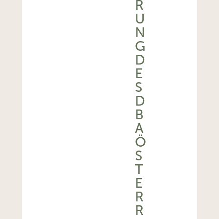
R
U
N
G
D
E
S
D
B
A
Ö
S
T
E
R
R