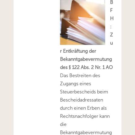
B
F
H
:
Z
u
r Entkräftung der
Bekanntgabevermutung
des § 122 Abs. 2 Nr. 1 AO
Das Bestreiten des
Zugangs eines
Steuerbescheids beim
Bescheidadressaten
durch einen Erben als
Rechtsnachfolger kann
die
Bekanntgabevermutung