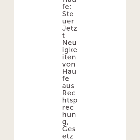
fe:
Ste
uer
Jetz
t
Neu
igke
iten
von
Hau
fe
aus
Rec
htsp
rec
hun
g,
Ges
etz