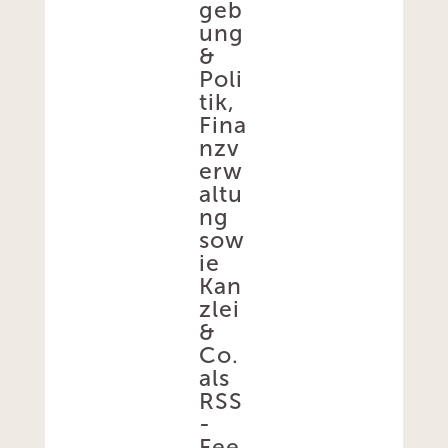
geb
ung
&
Poli
tik,
Fina
nzv
erw
altu
ng
sow
ie
Kan
zlei
&
Co.
als
RSS
-
Fee