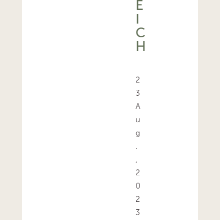
E
I
C
H
2
3
A
u
g
.
,
2
0
2
3