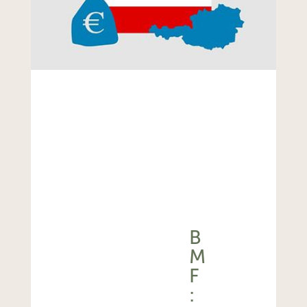
B
M
F
: