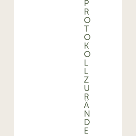
P
R
O
T
O
K
O
L
L
Z
U
R
Ä
N
D
E