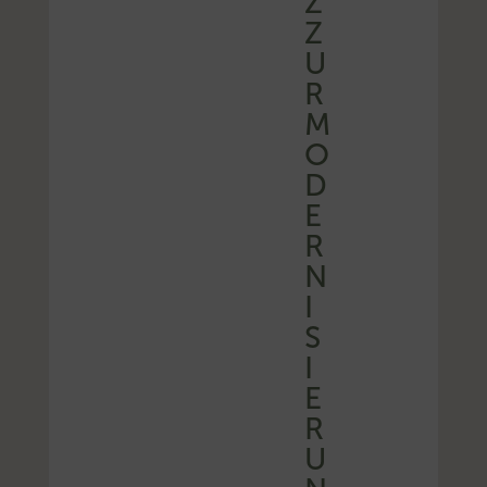
Z
Z
U
R
M
O
D
E
R
N
I
S
I
E
R
U