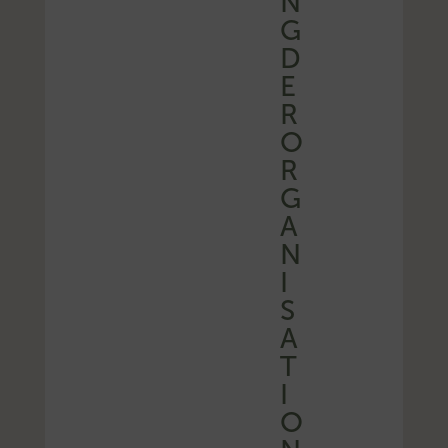
N
G
D
E
R
O
R
G
A
N
I
S
A
T
I
O