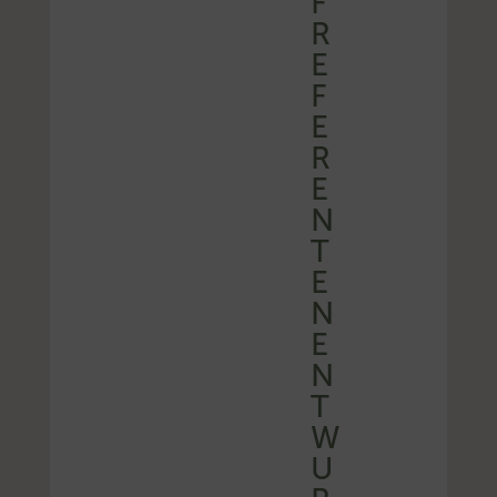
F
R
E
F
E
R
E
N
T
E
N
E
N
T
W
U