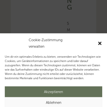
N
G
5
M
ä
Cookie-Zustimmung
r
verwalten
z
,
Um dir ein optimales Erlebnis zu bieten, verwenden wir Technologien wie
Cookies, um Geräteinformationen zu speichern und/oder darauf
2
zuzugreifen. Wenn du diesen Technologien zustimmst, können wir Daten
0
wie das Surfverhalten oder eindeutige IDs auf dieser Website verarbeiten.
Wenn du deine Zustimmung nicht erteilst oder zurückziehst, können
2
bestimmte Merkmale und Funktionen beeinträchtigt werden.
6
Akzeptieren
Das
Ablehnen