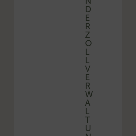
N
D
E
R
Z
O
L
L
V
E
R
W
A
L
T
U