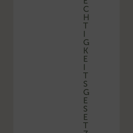
E
C
H
T
I
G
K
E
I
T
S
G
E
S
E
T