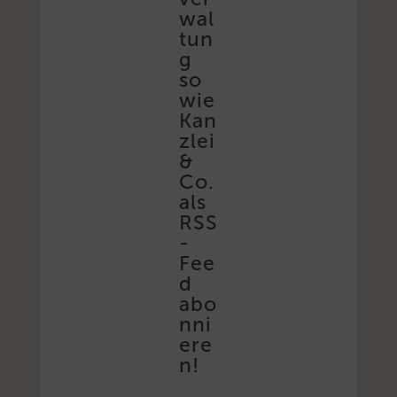
wal
tun
g
so
wie
Kan
zlei
&
Co.
als
RSS
-
Fee
d
abo
nni
ere
n!