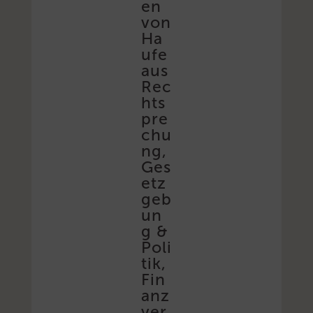
en
von
Ha
ufe
aus
Rec
hts
pre
chu
ng,
Ges
etz
geb
un
g &
Poli
tik,
Fin
anz
ver