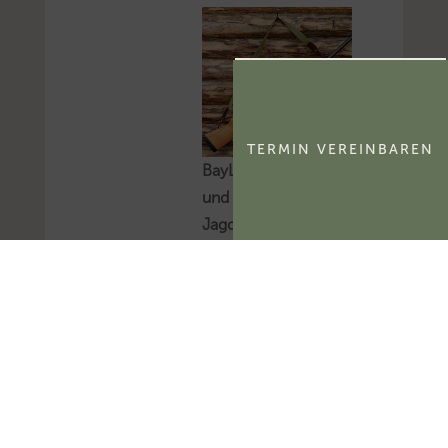
TERMIN VEREINBAREN
BayLfSt: Selbstnutzung
und Verpachtung von
Jagdbezirken
Das Bayerische
Landesamt für Steuern
hat zur
umsatzsteuerlichen
Behandlung der
Selbstnutzung und
Verpachtung von
Jagdbezirken Stellung