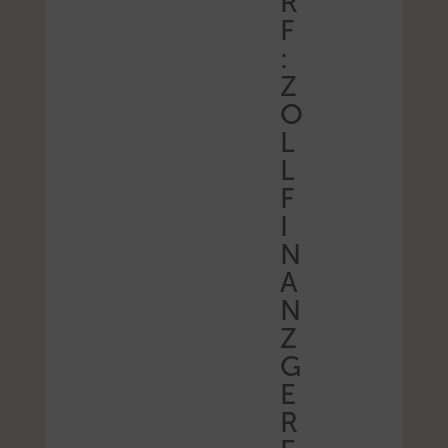
R
F
:
Z
O
L
L
F
I
N
A
N
Z
G
E
R