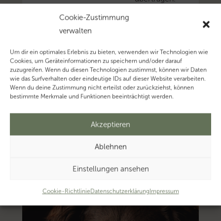
Mehr
Cookie-Zustimmung
zum
verwalten
Thema
‚Rücklage’…
Um dir ein optimales Erlebnis zu bieten, verwenden wir Technologien wie
Cookies, um Geräteinformationen zu speichern und/oder darauf
Mehr
zuzugreifen. Wenn du diesen Technologien zustimmst, können wir Daten
zum
wie das Surfverhalten oder eindeutige IDs auf dieser Website verarbeiten.
Wenn du deine Zustimmung nicht erteilst oder zurückziehst, können
Thema
bestimmte Merkmale und Funktionen beeinträchtigt werden.
‚Investment’…
Akzeptieren
Ablehnen
Einstellungen ansehen
Cookie-Richtlinie
Datenschutzerklärung
Impressum