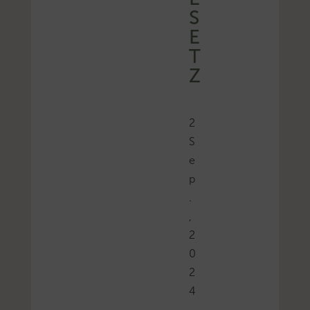
S
E
T
Z
2
S
e
p
.
,
2
0
2
4