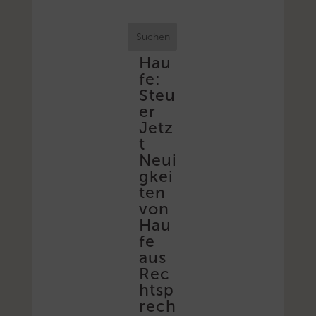
Suchen
Hau
fe:
Steu
er
Jetz
t
Neui
gkei
ten
von
Hau
fe
aus
Rec
htsp
rech