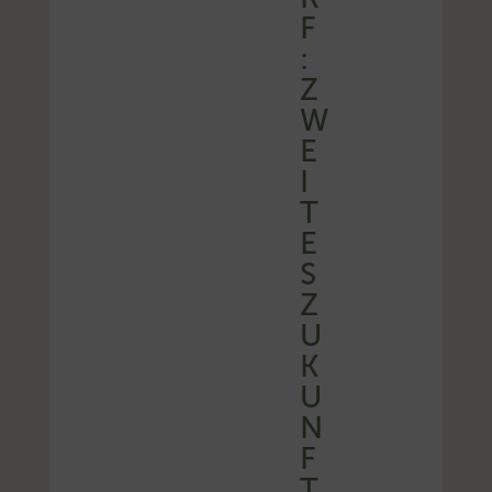
F
:
Z
W
E
I
T
E
S
Z
U
K
U
N
F
T