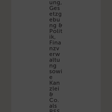
ung,
Ges
etzg
ebu
ng &
Polit
ik,
Fina
nzv
erw
altu
ng
sowi
e
Kan
zlei
&
Co.
als
RSS