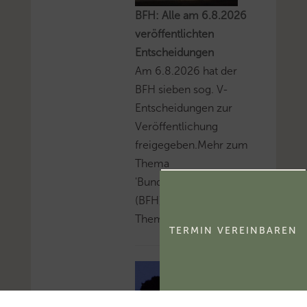
BFH: Alle am 6.8.2026
veröffentlichten
Entscheidungen
Am 6.8.2026 hat der
BFH sieben sog. V-
Entscheidungen zur
Veröffentlichung
freigegeben.Mehr zum
Thema
'Bundesfinanzhof
(BFH)'...Mehr zum
Thema 'BFH-Urteile'...
TERMIN VEREINBAREN