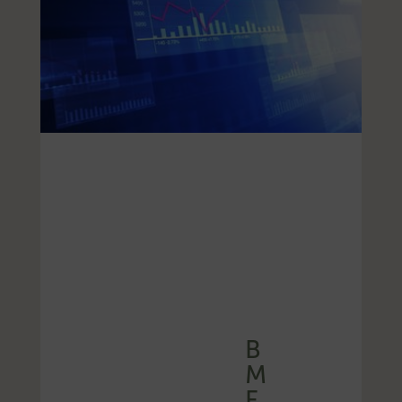
B
M
F