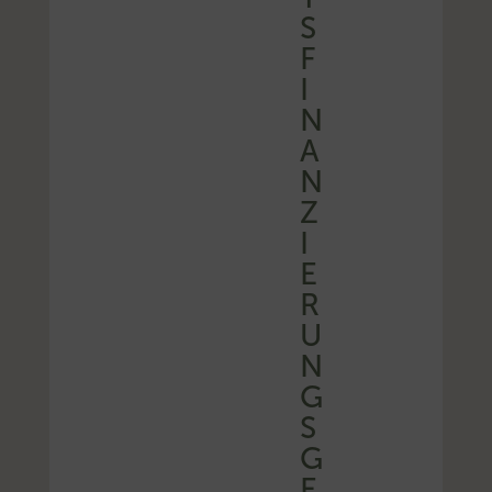
S
F
I
N
A
N
Z
I
E
R
U
N
G
S
G
E