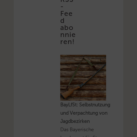
-
Fee
d
abo
nnie
ren!
BayLfSt: Selbstnutzung
und Verpachtung von
Jagdbezirken
Das Bayerische