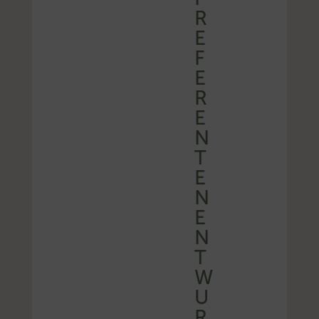
R
E
F
E
R
E
N
T
E
N
E
N
T
W
U
R