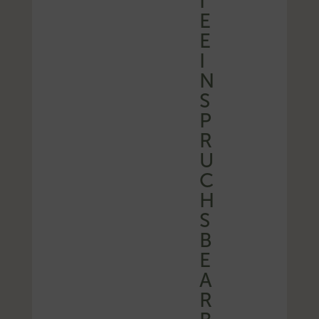
I
E
E
I
N
S
P
R
U
C
H
S
B
E
A
R