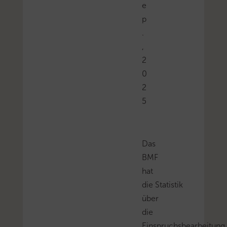
e
p
.
,
2
0
2
5
Das
BMF
hat
die Statistik
über
die
Einspruchsbearbeitung