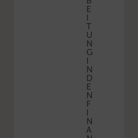
B
E
I
T
U
N
G
I
N
D
E
N
F
I
N
A