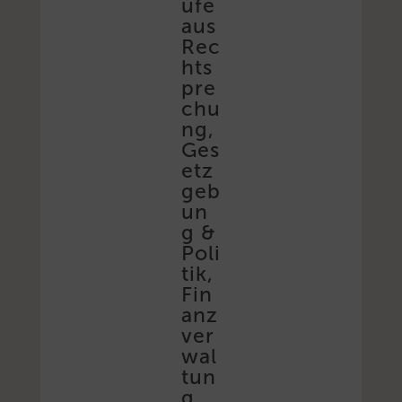
ufe
aus
Rec
hts
pre
chu
ng,
Ges
etz
geb
un
g &
Poli
tik,
Fin
anz
ver
wal
tun
g