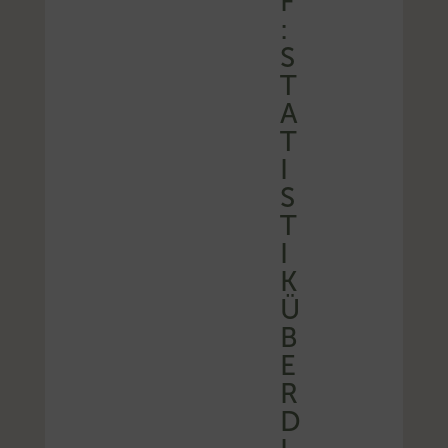
F
:
S
T
A
T
I
S
T
I
K
Ü
B
E
R
D