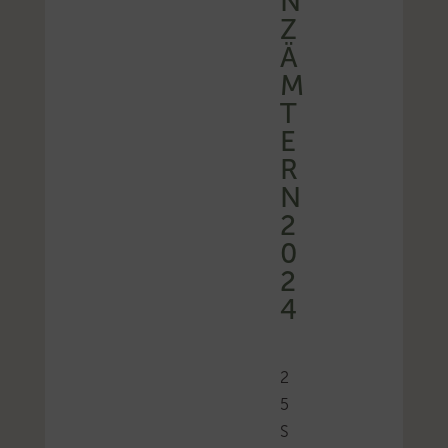
N
Z
Ä
M
T
E
R
N
2
0
2
4
2
5
S