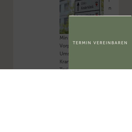
i
n
Min Mecklenburg-
TERMIN VEREINBAREN
Vorpommern:
Umsatzsteuer bei
Krankenfahrten durch
Taxi- und
Mietwagenunternehmer
Das Ministerium für
Finanzen und
Digitalisierung
Mecklenburg-
Vorpommern hat in
einem Eralss