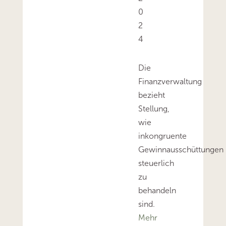
0
2
4
Die
Finanzverwaltung
bezieht
Stellung,
wie
inkongruente
Gewinnausschüttungen
steuerlich
zu
behandeln
sind.
Mehr