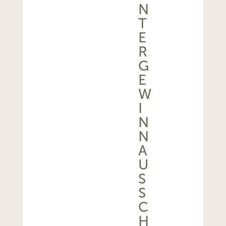
N
T
E
R
G
E
W
I
N
N
A
U
S
S
C
H