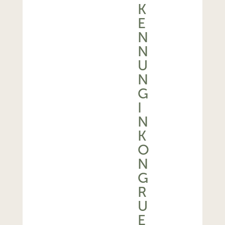
K
E
N
N
U
N
G
I
N
K
O
N
G
R
U
E