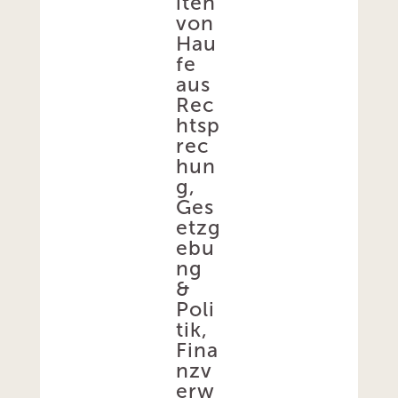
iten
von
Hau
fe
aus
Rec
htsp
rec
hun
g,
Ges
etzg
ebu
ng
&
Poli
tik,
Fina
nzv
erw