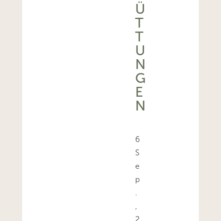
Ü
T
T
U
N
G
E
N
6
S
e
p
.
,
2