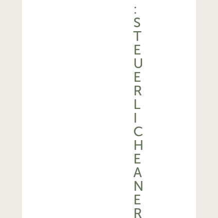
:
S
T
E
U
E
R
L
I
C
H
E
A
N
E
R