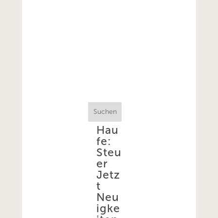
Suchen
Hau
fe:
Steu
er
Jetz
t
Neu
igke