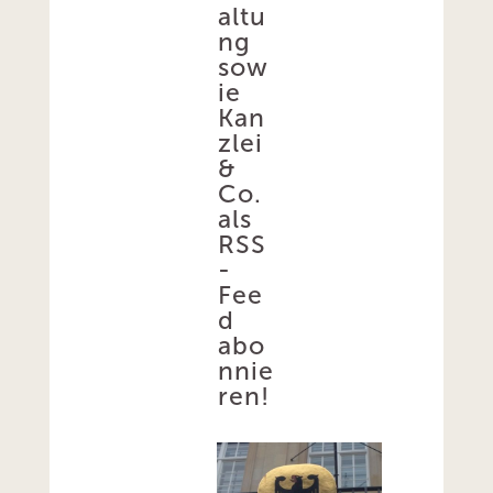
altu
ng
sow
ie
Kan
zlei
&
Co.
als
RSS
-
Fee
d
abo
nnie
ren!