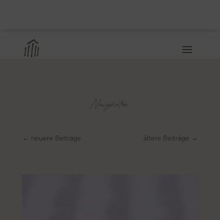
Neuigkeiten
←
neuere Beiträge
ältere Beiträge
→