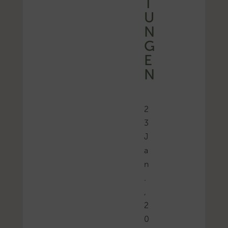
T
U
N
G
E
N
2
3
J
a
n
.
,
2
0