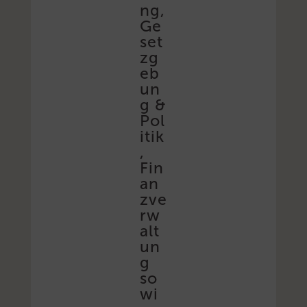
ng,
Ge
set
zg
eb
un
g &
Pol
itik
,
Fin
an
zve
rw
alt
un
g
so
wi