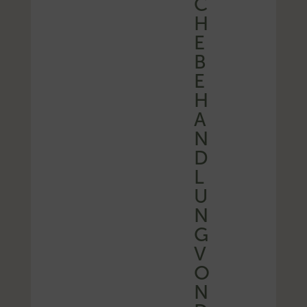
C
H
E
B
E
H
A
N
D
L
U
N
G
V
O
N