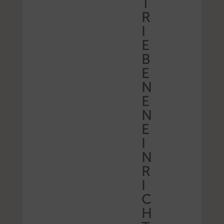
T
R
I
E
B
E
N
E
N
E
I
N
R
I
C
H