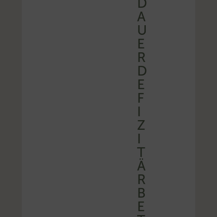
D
A
U
E
R
D
E
F
I
Z
I
T
Ä
R
B
E