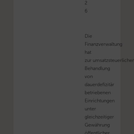
2
6
Die
Finanzverwaltung
hat
zur umsatzsteuerliche
Behandlung
von
dauerdefizitär
betriebenen
Einrichtungen
unter
gleichzeitiger
Gewährung
öffentlicher