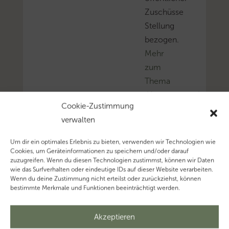
Zuschüsse
Stellung
bezogen.
Mehr
zum
Thema
‚Umsatzsteuer’…
Cookie-Zustimmung
Mehr
verwalten
zum
Thema
Um dir ein optimales Erlebnis zu bieten, verwenden wir Technologien wie
‚Vorsteuerabzug’…
Cookies, um Geräteinformationen zu speichern und/oder darauf
zuzugreifen. Wenn du diesen Technologien zustimmst, können wir Daten
Mehr
wie das Surfverhalten oder eindeutige IDs auf dieser Website verarbeiten.
zum
Wenn du deine Zustimmung nicht erteilst oder zurückziehst, können
bestimmte Merkmale und Funktionen beeinträchtigt werden.
Thema
‚Entgelt’…
Akzeptieren
Mehr