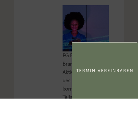
FG Berlin-
Brandenburg:
TERMIN VEREINBAREN
Aktivierungsfähigkeit
des
kommerzialisierbaren
Teils eines
Namensrechts
Das FG Berlin-
Brandenburg hat
entschieden, dass der