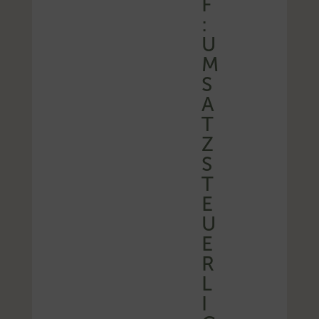
F
:
U
M
S
A
T
Z
S
T
E
U
E
R
L
I