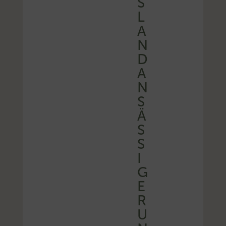
S
L
A
N
D
A
N
S
Ä
S
S
I
G
E
R
U