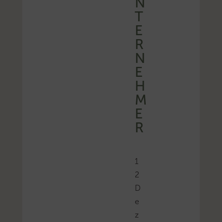
N
T
E
R
N
E
H
M
E
R
1
2
D
e
z