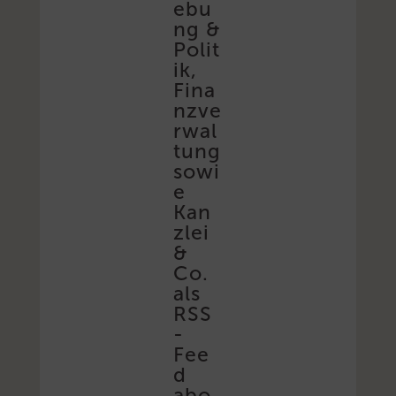
ebu
ng &
Polit
ik,
Fina
nzve
rwal
tung
sowi
e
Kan
zlei
&
Co.
als
RSS
-
Fee
d
abo