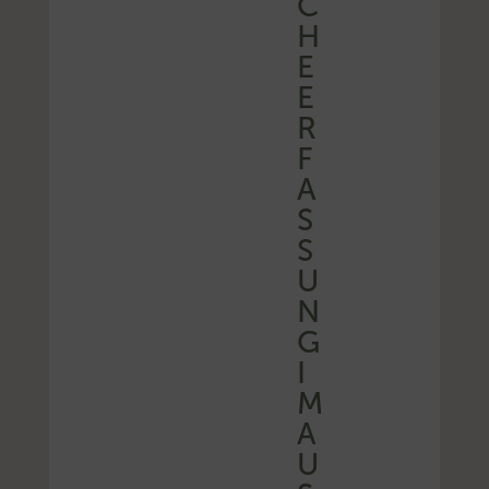
C
H
E
E
R
F
A
S
S
U
N
G
I
M
A
U