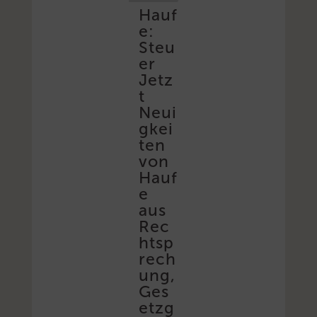
Hauf
e:
Steu
er
Jetz
t
Neui
gkei
ten
von
Hauf
e
aus
Rec
htsp
rech
ung,
Ges
etzg