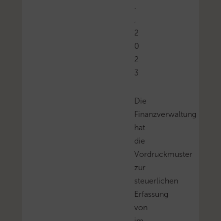
.
,
2
0
2
3
Die
Finanzverwaltung
hat
die
Vordruckmuster
zur
steuerlichen
Erfassung
von
im