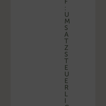
F
:
U
M
S
A
T
Z
S
T
E
U
E
R
L
I