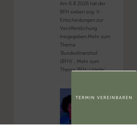
Am 6.8.2026 hat der
BFH sieben sog. V-
Entscheidungen zur
Veröffentlichung
freigegeben.Mehr zum
Thema
'Bundesfinanzhof
(BFH)'...Mehr zum
Thema 'BFH-Urteile'...
TERMIN VEREINBAREN