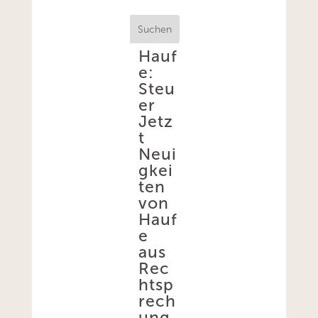
Suchen
Hauf
e:
Steu
er
Jetz
t
Neui
gkei
ten
von
Hauf
e
aus
Rec
htsp
rech
ung,