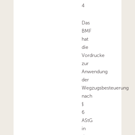
4
Das
BMF
hat
die
Vordrucke
zur
Anwendung
der
Wegzugsbesteuerung
nach
§
6
AStG
in