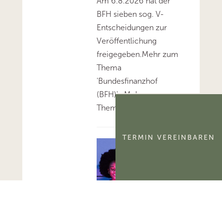
Am 6.8.2026 hat der
BFH sieben sog. V-
Entscheidungen zur
Veröffentlichung
freigegeben.Mehr zum
Thema
'Bundesfinanzhof
(BFH)'...Mehr zum
Thema 'BFH-Urteile'...
TERMIN VEREINBAREN
FG Berlin-