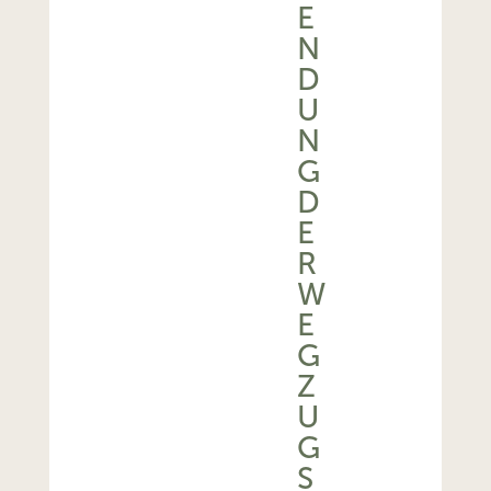
E
N
D
U
N
G
D
E
R
W
E
G
Z
U
G
S