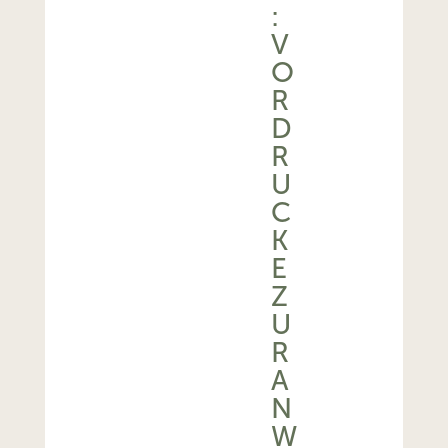
:
V
O
R
D
R
U
C
K
E
Z
U
R
A
N
W