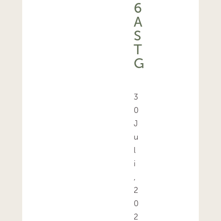
6
A
S
T
G
3
0
J
u
l
i
,
2
0
2