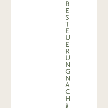
B
E
S
T
E
U
E
R
U
N
G
N
A
C
H
§