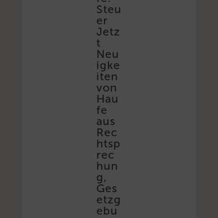
Steu
er
Jetz
t
Neu
igke
iten
von
Hau
fe
aus
Rec
htsp
rec
hun
g,
Ges
etzg
ebu