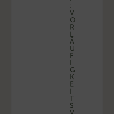
:
V
O
R
L
Ä
U
F
I
G
K
E
I
T
S
V