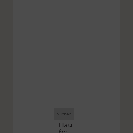
Suchen
Hau
fe: