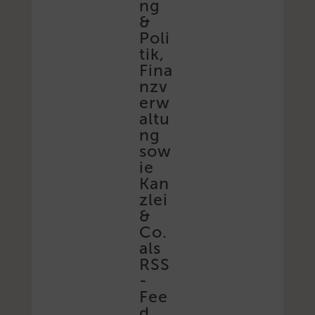
ng
&
Poli
tik,
Fina
nzv
erw
altu
ng
sow
ie
Kan
zlei
&
Co.
als
RSS
-
Fee
d