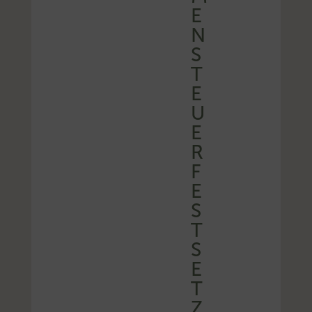
E
N
S
T
E
U
E
R
F
E
S
T
S
E
T
Z