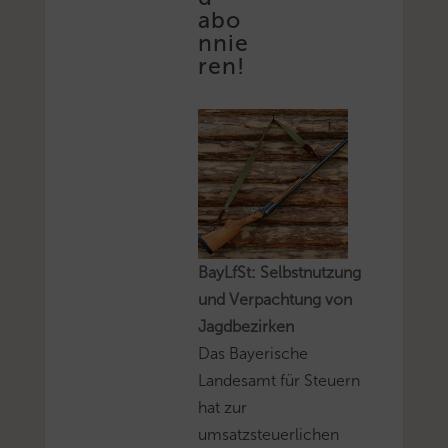
abo
nnie
ren!
BayLfSt: Selbstnutzung
und Verpachtung von
Jagdbezirken
Das Bayerische
Landesamt für Steuern
hat zur
umsatzsteuerlichen