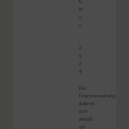
6
N
o
v
.
,
2
0
2
4
Die
Finanzverwaltung
äußerte
sich
aktuell
zur