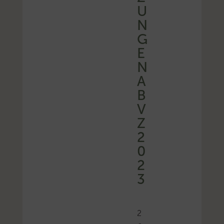
U
N
G
E
N
A
B
V
Z
2
0
2
3
2