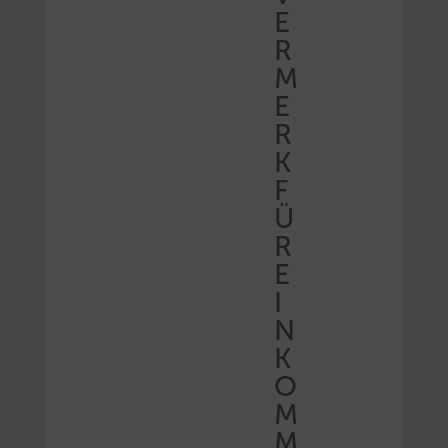
E
R
M
E
R
K
F
Ü
R
E
I
N
K
O
M
M