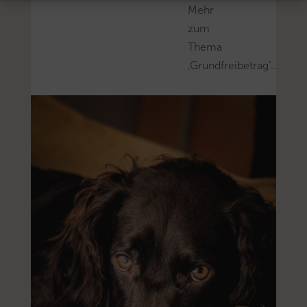
Mehr
zum
Thema
‚Grundfreibetrag’…