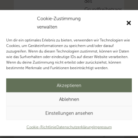
des
Grundfreibetrags
nach
Cookie-Zustimmung
§
verwalten
32a
Um dir ein optimales Erlebnis zu bieten, verwenden wir Technologien wie
Abs.
Cookies, um Geräteinformationen zu speichern und/oder darauf
1
zuzugreifen. Wenn du diesen Technologien zustimmst, können wir Daten
wie das Surfverhalten oder eindeutige IDs auf dieser Website verarbeiten.
Satz
Wenn du deine Zustimmung nicht erteilst oder zurückziehst, können
2
bestimmte Merkmale und Funktionen beeinträchtigt werden.
EStG
ein
Akzeptieren
Vorläufigkeitsvermerk
Ablehnen
beigefügt.
Mehr
Einstellungen ansehen
zum
Thema
Cookie-Richtlinie
Datenschutzerklärung
Impressum
‚Vorläufigkeitsvermerk’