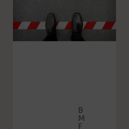
B
M
F