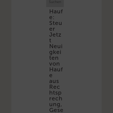
Suchen
Hauf
e:
Steu
er
Jetz
t
Neui
gkei
ten
von
Hauf
e
aus
Rec
htsp
rech
ung,
Gese