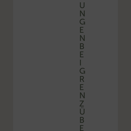
U
N
G
E
N
B
E
I
G
R
E
N
Z
Ü
B
E