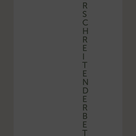
R
S
C
H
R
E
I
T
E
N
D
E
R
B
E
T