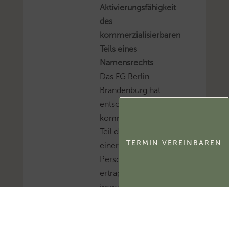
Aktivierungsfähigkeit
des
kommerzialisierbaren
Teils eines
Namensrechts
Das FG Berlin-
Brandenburg hat
entschieden, dass der
kommerzialisierbare
Teil des Namensrechts
TERMIN VEREINBAREN
einer natürlichen
Person
ertragsteuerlich ein
immaterielles
Wirtschaftsgut und
kein bloßes
Nutzungsrecht