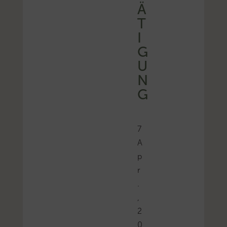
Ä
T
I
G
U
N
G
7
A
p
r
.
,
2
0