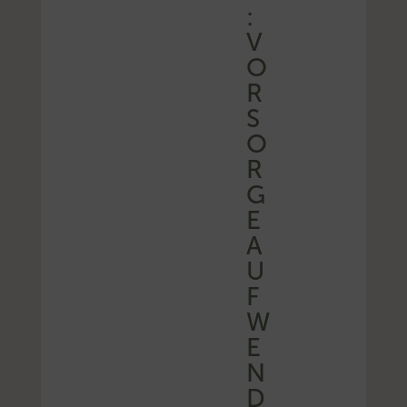
:
V
O
R
S
O
R
G
E
A
U
F
W
E
N
D