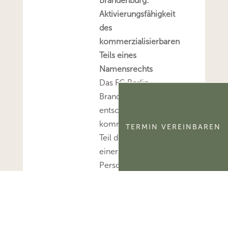
Brandenburg:
Aktivierungsfähigkeit
des
kommerzialisierbaren
Teils eines
Namensrechts
Das FG Berlin-
Brandenburg hat
entschieden, dass der
kommerzialisierbare
TERMIN VEREINBAREN
Teil des Namensrechts
einer natürlichen
Person
ertragsteuerlich ein
immaterielles
Wirtschaftsgut und
kein bloßes