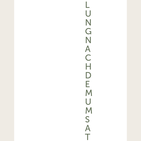
L
U
N
G
N
A
C
H
D
E
M
U
M
S
A
T