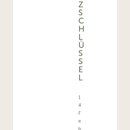
Z
S
C
H
L
Ü
S
S
E
L
1
4
F
e
b