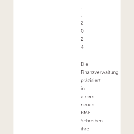
.
,
2
0
2
4
Die
Finanzverwaltung
präzisiert
in
einem
neuen
BMF-
Schreiben
ihre