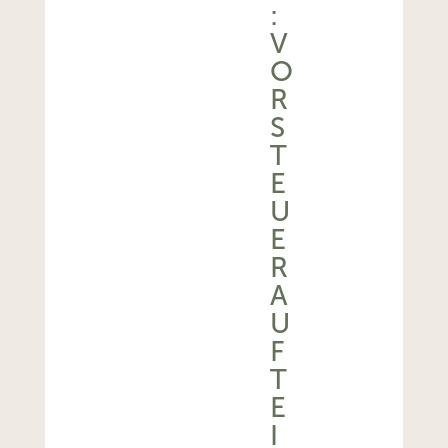
:
V
O
R
S
T
E
U
E
R
A
U
F
T
E
I