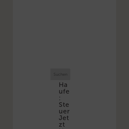
Suchen
Ha
ufe
:
Ste
uer
Jet
zt