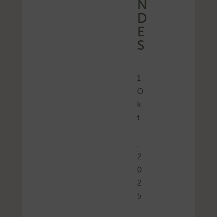
N
D
E
S
1
O
k
t
.
,
2
0
2
5