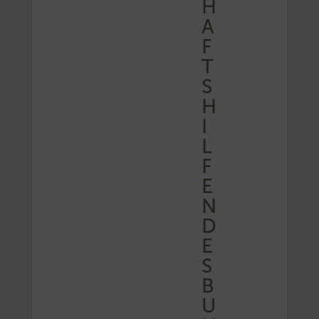
H
A
F
T
S
H
I
L
F
E
N
D
E
S
B
U