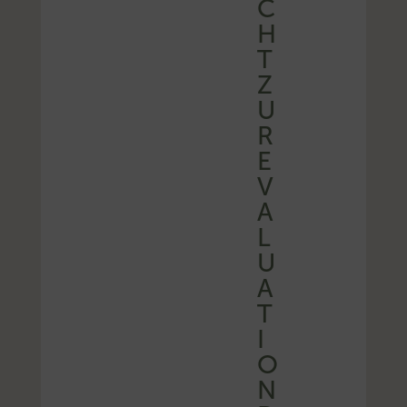
C
H
T
Z
U
R
E
V
A
L
U
A
T
I
O
N