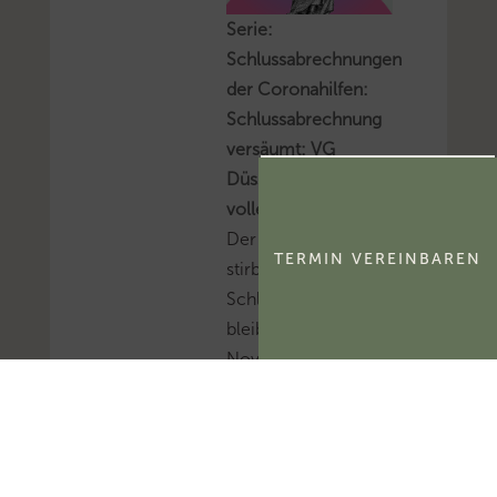
Serie:
Schlussabrechnungen
der Coronahilfen:
Schlussabrechnung
versäumt: VG
Düsseldorf bestätigt
volle Rückforderung
Der prüfende Dritte
TERMIN VEREINBAREN
stirbt, die
Schlussabrechnung
bleibt aus, die
November- und
Dezemberhilfe wird
vollständig
zurückgefordert. Das
VG Düsseldorf hat die