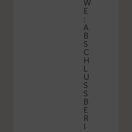
W
E
:
A
B
S
C
H
L
U
S
S
B
E
R
I