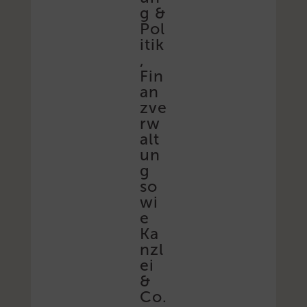
g &
Pol
itik
,
Fin
an
zve
rw
alt
un
g
so
wi
e
Ka
nzl
ei
&
Co.