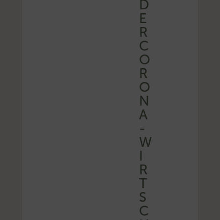
D
E
R
C
O
R
O
N
A
-
W
I
R
T
S
C