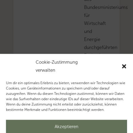
Bundesministeriums
für
Wirtschaft
und
Energie
durchgeführten
Evaluation
Cookie-Zustimmung
der
verwalten
Corona-
Wirtschaftshilfen
Um dir ein optimales Erlebnis zu bieten, verwenden wir Technologien wie
vorgelegt.
Cookies, um Geräteinformationen zu speichern und/oder darauf
zuzugreifen. Wenn du diesen Technologien zustimmst, können wir Daten
Mehr
wie das Surfverhalten oder eindeutige IDs auf dieser Website verarbeiten.
zum
Wenn du deine Zustimmung nicht erteilst oder zurückziehst, können
bestimmte Merkmale und Funktionen beeinträchtigt werden.
Thema
‚Coronavirus’…
Akzeptieren