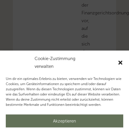
der
Finanzgerichtsordnung
vor,
auf
die
sich
die
Cookie-Zustimmung
BStBK
verwalten
in
ihrer
Um dir ein optimales Erlebnis zu bieten, verwenden wir Technologien wie
Stellungnahme
Cookies, um Geräteinformationen zu speichern und/oder darauf
zuzugreifen. Wenn du diesen Technologien zustimmst, können wir Daten
fokussiert
wie das Surfverhalten oder eindeutige IDs auf dieser Website verarbeiten.
hat.
Wenn du deine Zustimmung nicht erteilst oder zurückziehst, können
bestimmte Merkmale und Funktionen beeinträchtigt werden.
Mehr
zum
Akzeptieren
Thema