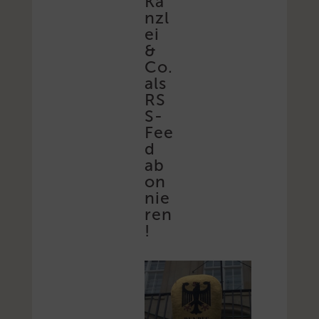
Ka
nzl
ei
&
Co.
als
RS
S-
Fee
d
ab
on
nie
ren
!