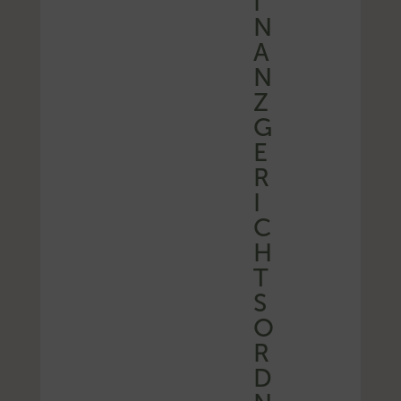
I
N
A
N
Z
G
E
R
I
C
H
T
S
O
R
D