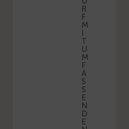
U
R
F
M
I
T
U
M
F
A
S
S
E
N
D
E