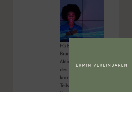
FG Berlin-
Brandenburg:
Aktivierungsfähigkeit
TERMIN VEREINBAREN
des
kommerzialisierbaren
Teils eines
Namensrechts
Das FG Berlin-
Brandenburg hat
entschieden, dass der
kommerzialisierbare