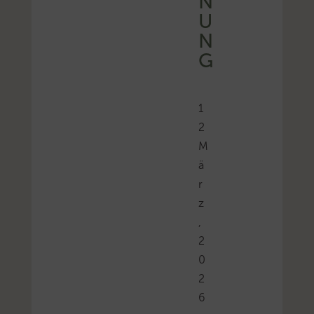
N
U
N
G
1
2
M
ä
r
z
,
2
0
2
6