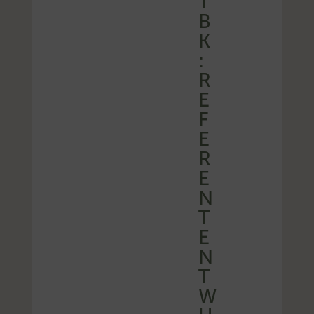
T
B
K
:
R
E
F
E
R
E
N
T
E
N
T
W