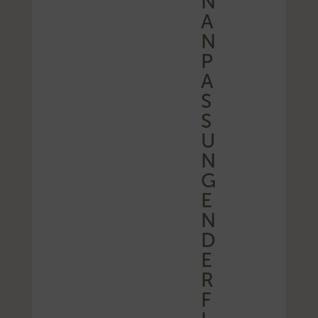
N
A
N
P
A
S
S
U
N
G
E
N
D
E
R
F