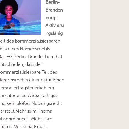
Berlin-
Branden
burg:
Aktivieru
ngsfähig
eit des kommerzialisierbaren
eils eines Namensrechts
as FG Berlin-Brandenburg hat
ntschieden, dass der
ommerzialisierbare Teil des
amensrechts einer natürlichen
erson ertragsteuerlich ein
mmaterielles Wirtschaftsgut
nd kein bloßes Nutzungsrecht
darstellt.Mehr zum Thema
Abschreibung'...Mehr zum
hema 'Wirtschaftsgut'...