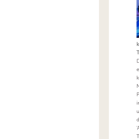
k
T
D
e
k
N
P
i
u
'
T