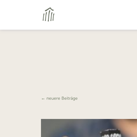
←
neuere Beiträge