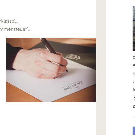
klasse’…
ommensteuer’…
s
z
'
z