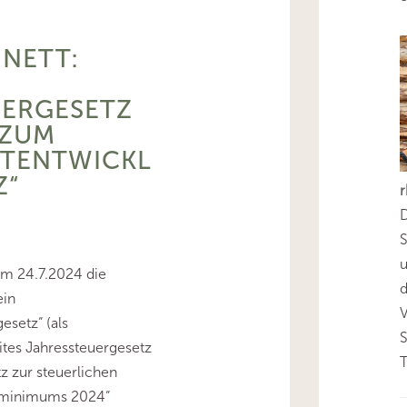
NETT:
UERGESETZ
 ZUM
RTENTWICKL
Z“
D
S
am 24.7.2024 die
d
ein
esetz“ (als
tes Jahressteuergesetz
T
z zur steuerlichen
nzminimums 2024“