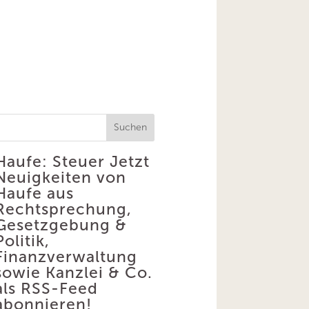
Suchen
Haufe: Steuer
Jetzt
Neuigkeiten von
Haufe aus
Rechtsprechung,
Gesetzgebung &
Politik,
Finanzverwaltung
sowie Kanzlei & Co.
als RSS-Feed
abonnieren!