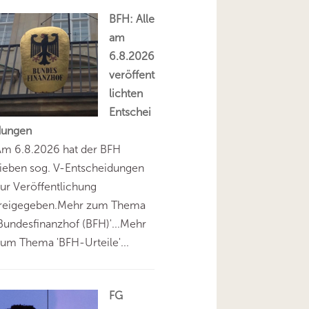
BFH: Alle
am
6.8.2026
veröffent
lichten
Entschei
dungen
Am 6.8.2026 hat der BFH
ieben sog. V-Entscheidungen
ur Veröffentlichung
freigegeben.Mehr zum Thema
Bundesfinanzhof (BFH)'...Mehr
um Thema 'BFH-Urteile'...
FG