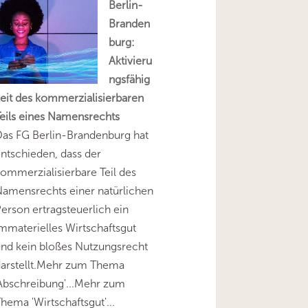
Berlin-
Branden
burg:
Aktivieru
ngsfähig
eit des kommerzialisierbaren
eils eines Namensrechts
as FG Berlin-Brandenburg hat
ntschieden, dass der
ommerzialisierbare Teil des
amensrechts einer natürlichen
erson ertragsteuerlich ein
mmaterielles Wirtschaftsgut
nd kein bloßes Nutzungsrecht
darstellt.Mehr zum Thema
Abschreibung'...Mehr zum
hema 'Wirtschaftsgut'...