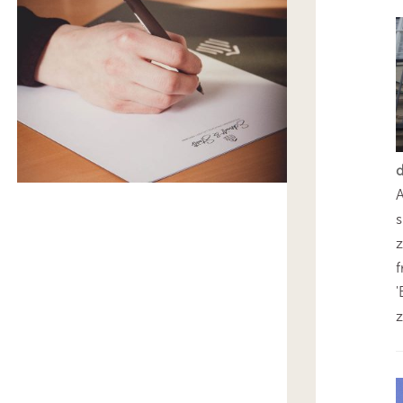
s
z
'
z