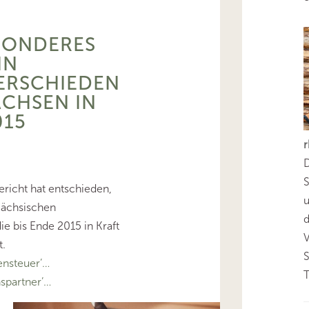
SONDERES
IN
ERSCHIEDEN
ACHSEN IN
015
D
S
richt hat entschieden,
Sächsischen
d
ie bis Ende 2015 in Kraft
t.
nsteuer’…
T
spartner’…