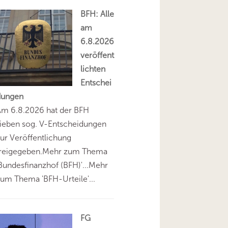
BFH: Alle
am
6.8.2026
veröffent
lichten
Entschei
dungen
Am 6.8.2026 hat der BFH
ieben sog. V-Entscheidungen
ur Veröffentlichung
freigegeben.Mehr zum Thema
Bundesfinanzhof (BFH)'...Mehr
um Thema 'BFH-Urteile'...
FG