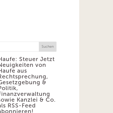
Suchen
Haufe: Steuer
Jetzt
Neuigkeiten von
Haufe aus
Rechtsprechung,
Gesetzgebung &
Politik,
Finanzverwaltung
sowie Kanzlei & Co.
als RSS-Feed
abonnieren!