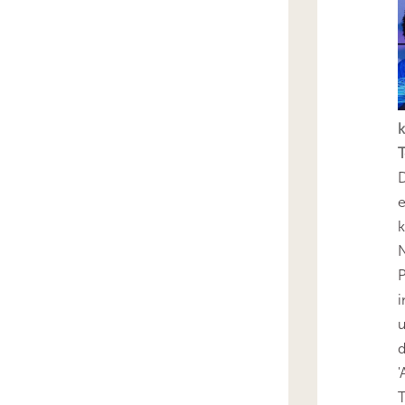
k
T
D
e
k
N
P
i
u
'
T