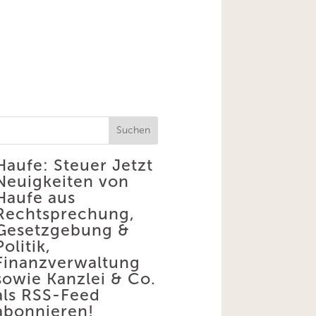
Suchen
Haufe: Steuer
Jetzt
Neuigkeiten von
Haufe aus
Rechtsprechung,
Gesetzgebung &
Politik,
Finanzverwaltung
sowie Kanzlei & Co.
als RSS-Feed
abonnieren!