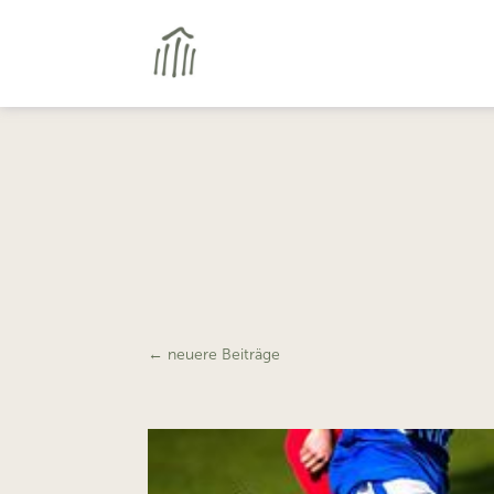
←
neuere Beiträge