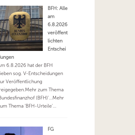
BFH: Alle
am
6.8.2026
veröffent
lichten
Entschei
dungen
Am 6.8.2026 hat der BFH
ieben sog. V-Entscheidungen
ur Veröffentlichung
freigegeben.Mehr zum Thema
Bundesfinanzhof (BFH)'...Mehr
um Thema 'BFH-Urteile'...
FG