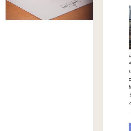
s
z
'
z