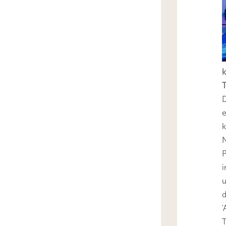
k
T
D
e
k
N
P
i
u
'
T