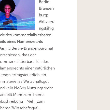
Berlin-
Branden
burg:
Aktivieru
ngsfähig
eit des kommerzialisierbaren
eils eines Namensrechts
as FG Berlin-Brandenburg hat
ntschieden, dass der
ommerzialisierbare Teil des
amensrechts einer natürlichen
erson ertragsteuerlich ein
mmaterielles Wirtschaftsgut
nd kein bloßes Nutzungsrecht
darstellt.Mehr zum Thema
Abschreibung'...Mehr zum
hema 'Wirtschaftsgut'...