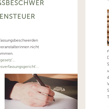
GSBESCHWER
ENSTEUER
rfassungsbeschwerden
eranstalterinnen nicht
nommen.
D
gesetz’…
S
verfassungsgericht’…
d
T