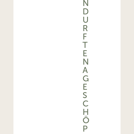
N
D
U
R
F
T
E
N
A
G
E
S
C
H
Ö
P