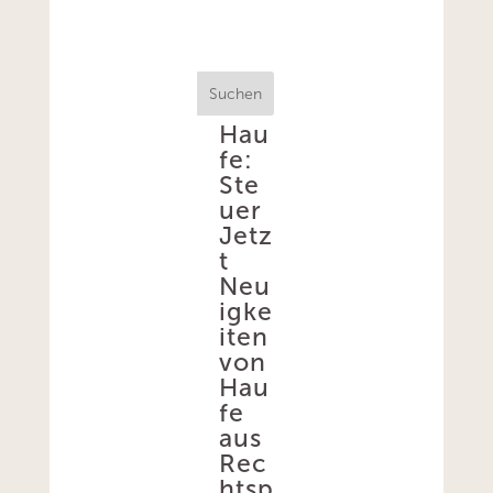
Suchen
Hau
fe:
Ste
uer
Jetz
t
Neu
igke
iten
von
Hau
fe
aus
Rec
htsp