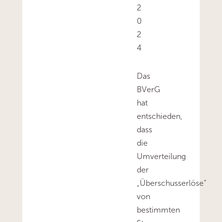
2
0
2
4
Das
BVerG
hat
entschieden,
dass
die
Umverteilung
der
„Überschusserlöse“
von
bestimmten