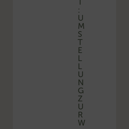
T
:
U
M
S
T
E
L
L
U
N
G
Z
U
R
W