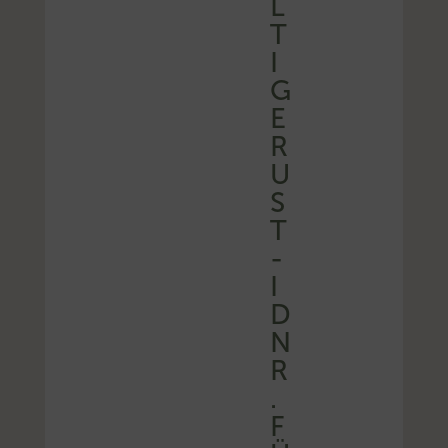
L
T
I
G
E
R
U
S
T
-
I
D
N
R
.
F