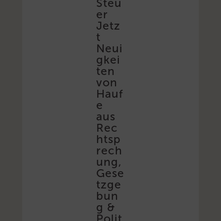
Steu
er
Jetz
t
Neui
gkei
ten
von
Hauf
e
aus
Rec
htsp
rech
ung,
Gese
tzge
bun
g &
Polit