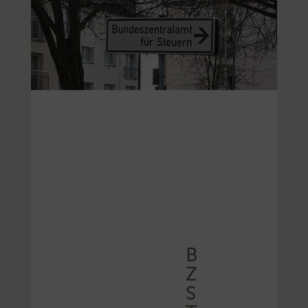
B
Z
S