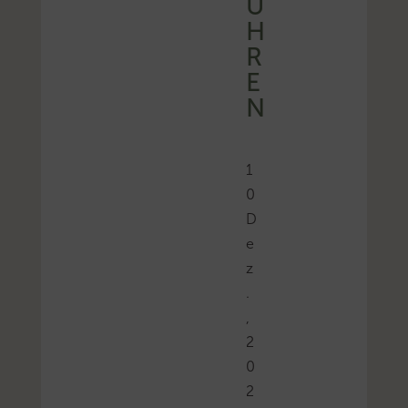
Ü
H
R
E
N
1
0
D
e
z
.
,
2
0
2