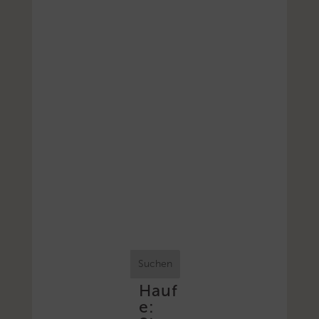
Suchen
Hauf
e: