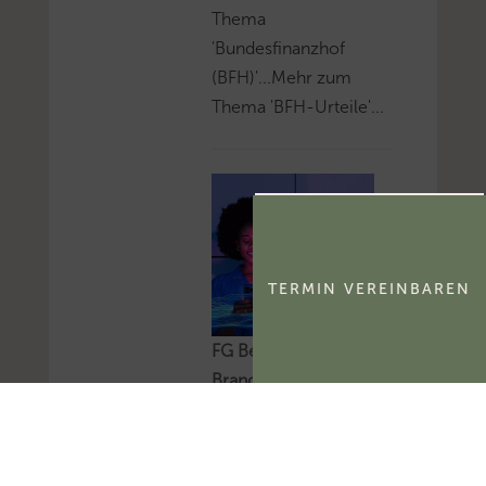
Thema
'Bundesfinanzhof
(BFH)'...Mehr zum
Thema 'BFH-Urteile'...
TERMIN VEREINBAREN
FG Berlin-
Brandenburg:
Aktivierungsfähigkeit
des
kommerzialisierbaren