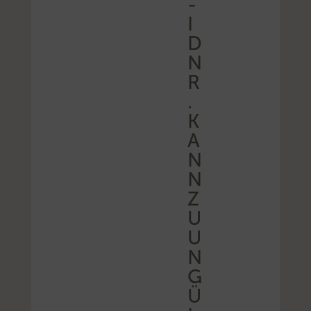
-
I
D
N
R
.
K
A
N
N
Z
U
U
N
G
Ü