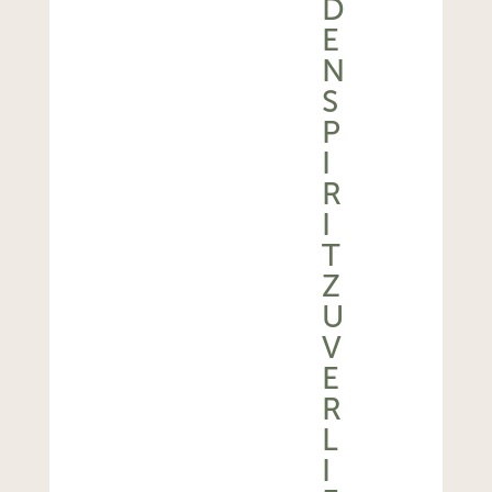
D
E
N
S
P
I
R
I
T
Z
U
V
E
R
L
I