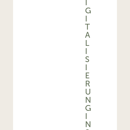
I
G
I
T
A
L
I
S
I
E
R
U
N
G
I
N