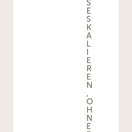
S
E
S
K
A
L
I
E
R
E
N
,
O
H
N
E