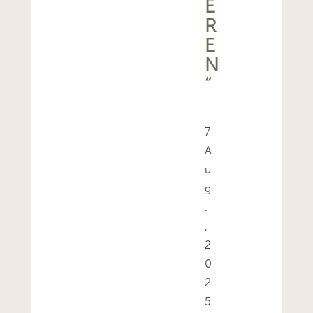
E
R
E
N
“
7
A
u
g
.
,
2
0
2
5