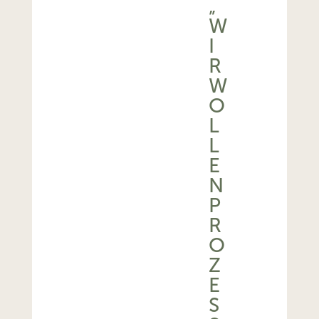
„
W
I
R
W
O
L
L
E
N
P
R
O
Z
E
S