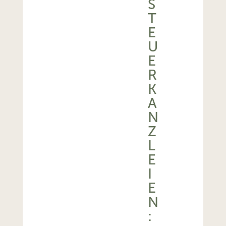
S
T
E
U
E
R
K
A
N
Z
L
E
I
E
N
: