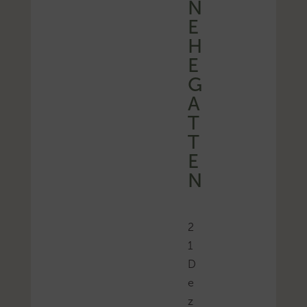
N
E
H
E
G
A
T
T
E
N
2
1
D
e
z