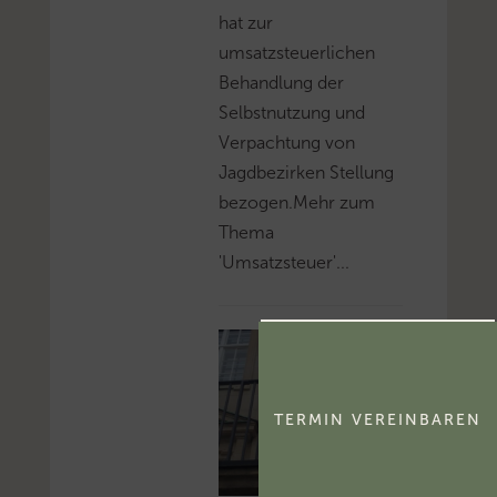
hat zur
umsatzsteuerlichen
Behandlung der
Selbstnutzung und
Verpachtung von
Jagdbezirken Stellung
bezogen.Mehr zum
Thema
'Umsatzsteuer'...
TERMIN VEREINBAREN