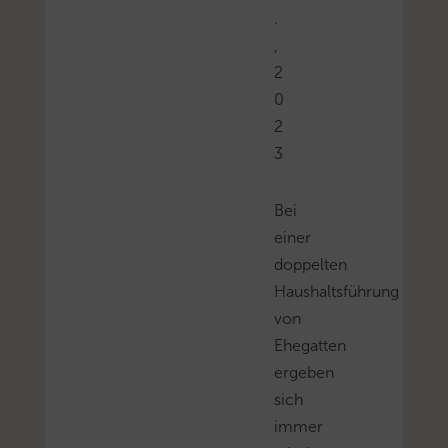
.
,
2
0
2
3
Bei
einer
doppelten
Haushaltsführung
von
Ehegatten
ergeben
sich
immer