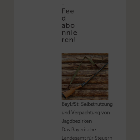
-
Fee
d
abo
nnie
ren!
BayLfSt: Selbstnutzung
und Verpachtung von
Jagdbezirken
Das Bayerische
Landesamt für Steuern