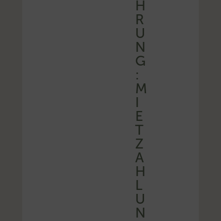
H
R
U
N
G
:
M
I
E
T
Z
A
H
L
U
N