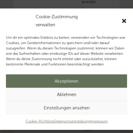
wieder
Fragen
Cookie-Zustimmung
zur
verwalten
steuerlichen
Abzugsfähigkeit,
Um dir ein optimales Erlebnis zu bieten, verwenden wir Technologien wie
wenn
Cookies, um Geräteinformationen zu speichern und/oder darauf
zuzugreifen. Wenn du diesen Technologien zustimmst, können wir Daten
Eigentumsverhältnisse
wie das Surfverhalten oder eindeutige IDs auf dieser Website verarbeiten.
und
Wenn du deine Zustimmung nicht erteilst oder zurückziehst, können
bestimmte Merkmale und Funktionen beeinträchtigt werden.
Zahlung
voneinander
Akzeptieren
abweichen.
Mehr
Ablehnen
zum
Thema
Einstellungen ansehen
‚Doppelte
Haushaltsführung’…
Cookie-Richtlinie
Datenschutzerklärung
Impressum
Mehr