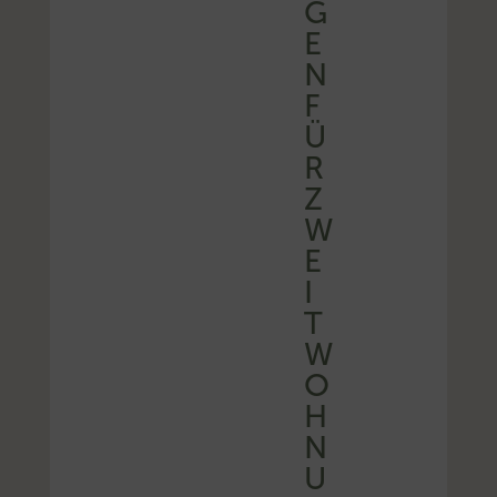
G
E
N
F
Ü
R
Z
W
E
I
T
W
O
H
N
U