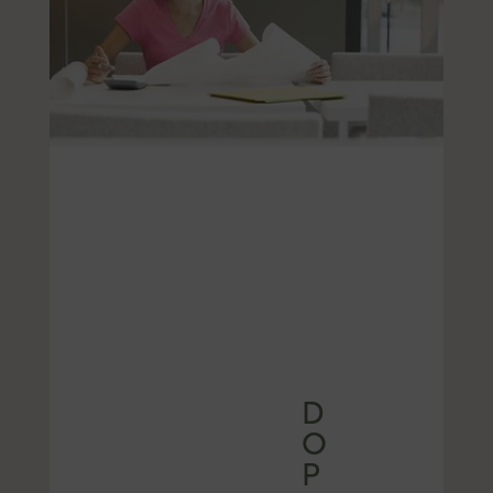
D
O
P