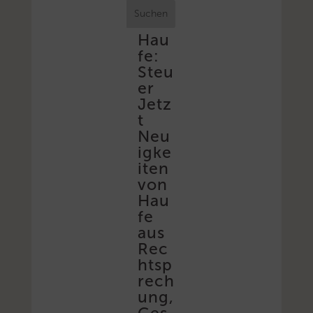
Suchen
Hau
fe:
Steu
er
Jetz
t
Neu
igke
iten
von
Hau
fe
aus
Rec
htsp
rech
ung,
Ges