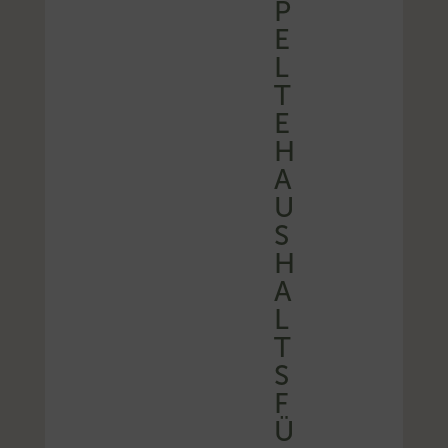
P
E
L
T
E
H
A
U
S
H
A
L
T
S
F
Ü