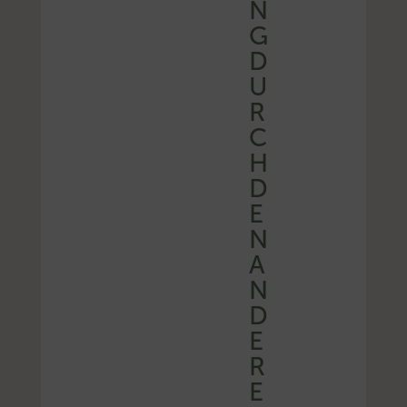
N
G
D
U
R
C
H
D
E
N
A
N
D
E
R
E