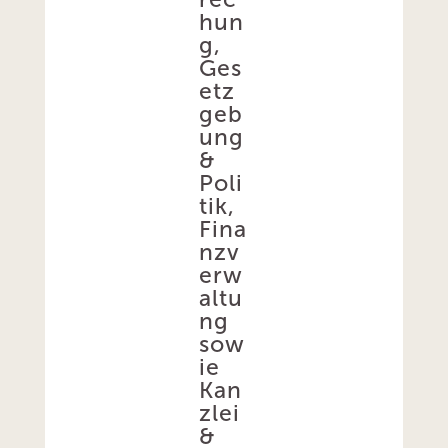
hun
g,
Ges
etz
geb
ung
&
Poli
tik,
Fina
nzv
erw
altu
ng
sow
ie
Kan
zlei
&