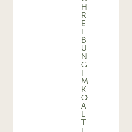
H
R
E
I
B
U
N
G
I
M
K
O
A
L
T
I