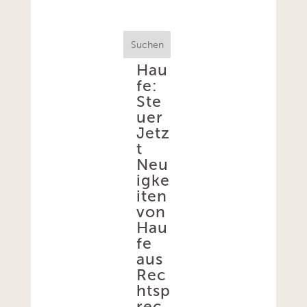
Suchen
Hau
fe:
Ste
uer
Jetz
t
Neu
igke
iten
von
Hau
fe
aus
Rec
htsp
rec