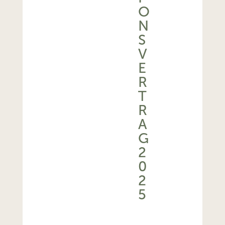
O
N
S
V
E
R
T
R
A
G
2
0
2
5