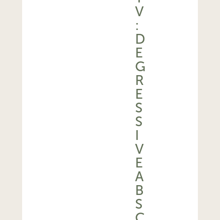
V
:
D
E
G
R
E
S
S
I
V
E
A
B
S
C