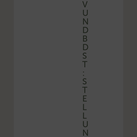
V
U
N
D
B
D
S
T
:
S
T
E
L
L
U
N