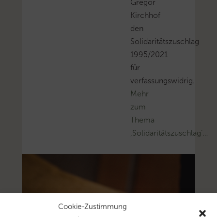
Gregor
Kirchhof
den
Solidaritätszuschlag
1995/2021
für
verfassungswidrig.
Mehr
zum
Thema
‚Solidaritätszuschlag’…
Cookie-Zustimmung