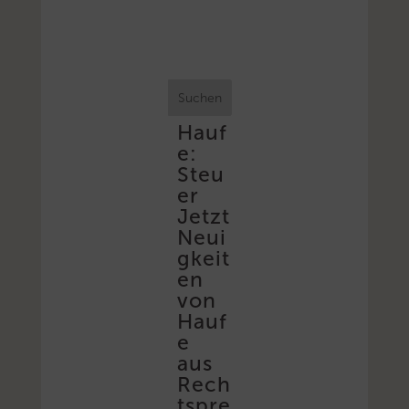
Suchen
Hauf
e:
Steu
er
Jetzt
Neui
gkeit
en
von
Hauf
e
aus
Rech
tspre