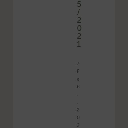
5
/
2
0
2
1
7
F
e
b
.
,
2
0
2