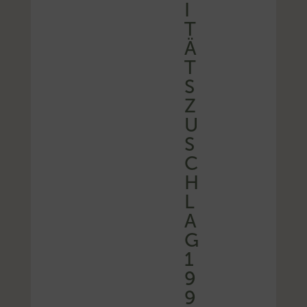
I
T
Ä
T
S
Z
U
S
C
H
L
A
G
1
9
9