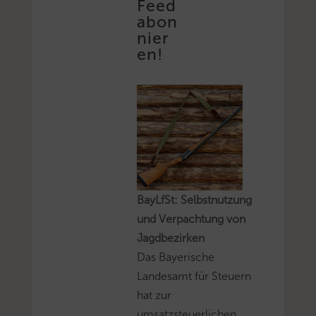
Feed
abon
nier
en!
BayLfSt: Selbstnutzung
und Verpachtung von
Jagdbezirken
Das Bayerische
Landesamt für Steuern
hat zur
umsatzsteuerlichen