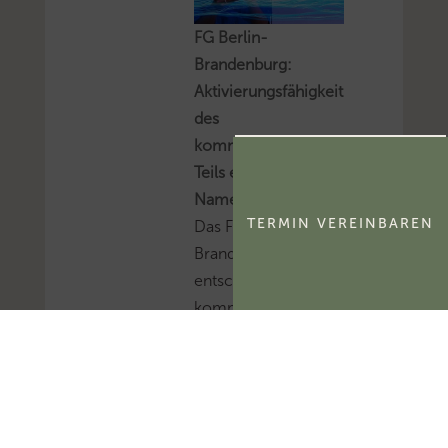
FG Berlin-
Brandenburg:
Aktivierungsfähigkeit
des
kommerzialisierbaren
Teils eines
Namensrechts
TERMIN VEREINBAREN
Das FG Berlin-
Brandenburg hat
entschieden, dass der
kommerzialisierbare
Teil des Namensrechts
einer natürlichen
Person
ertragsteuerlich ein
immaterielles