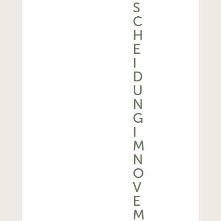
S
C
H
E
I
D
U
N
G
I
M
N
O
V
E
M