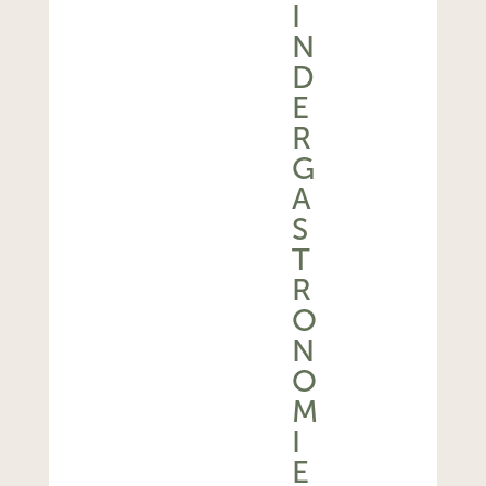
I
N
D
E
R
G
A
S
T
R
O
N
O
M
I
E