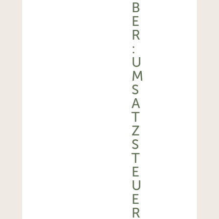
B
E
R
:
U
M
S
A
T
Z
S
T
E
U
E
R