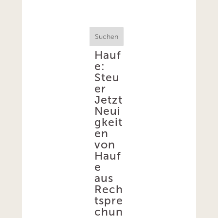
Suchen
Hauf
e:
Steu
er
Jetzt
Neui
gkeit
en
von
Hauf
e
aus
Rech
tspre
chun