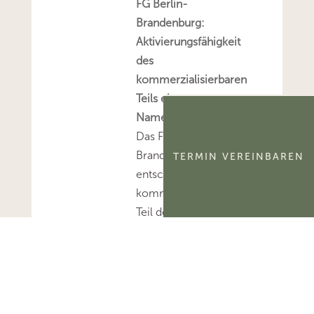
FG Berlin-
Brandenburg:
Aktivierungsfähigkeit
des
kommerzialisierbaren
Teils eines
Namensrechts
Das FG Berlin-
Brandenburg hat
TERMIN VEREINBAREN
entschieden, dass der
kommerzialisierbare
Teil des Namensrechts
einer natürlichen
Person
ertragsteuerlich ein
immaterielles
Wirtschaftsgut und