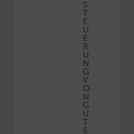
S
T
E
U
E
R
U
N
G
V
O
N
G
U
T
S