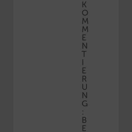
K
O
M
M
E
N
T
I
E
R
U
N
G
:
B
E