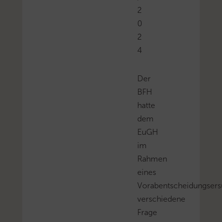
2
0
2
4
Der
BFH
hatte
dem
EuGH
im
Rahmen
eines
Vorabentscheidungser
verschiedene
Frage