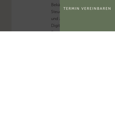
Bekämpfung von
TERMIN VEREINBAREN
Steuerhinterziehung
und zur weiteren
Digitalisierung des
Steuerrechts
veröffentlicht.Mehr
zum Thema
'Kassenführung'...Mehr
zum Thema
'Abgabenordnung'...
B
F
H
:
Z