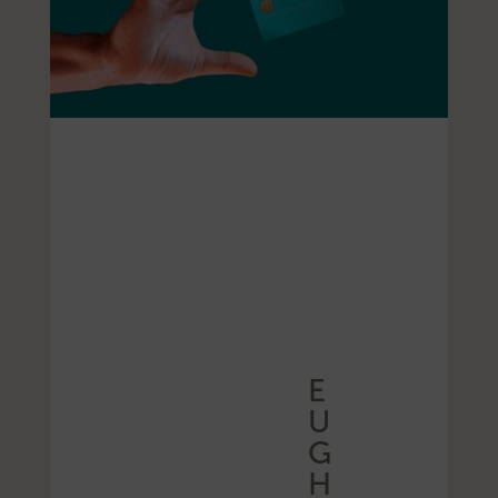
E
U
G
H