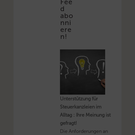
Fee
d
abo
nni
ere
n!
Unterstützung für
Steuerkanzleien im
Alltag : Ihre Meinung ist
gefragt!
Die Anforderungen an