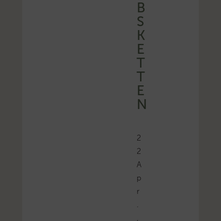
B
S
K
E
T
T
E
N
2
2
A
p
r
.
,