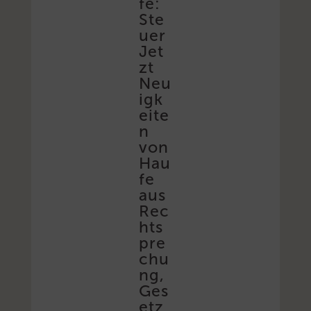
fe:
Ste
uer
Jet
zt
Neu
igk
eite
n
von
Hau
fe
aus
Rec
hts
pre
chu
ng,
Ges
etz