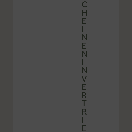
C
H
E
I
N
E
N
I
N
V
E
R
T
R
I
E