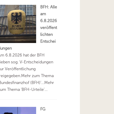
BFH: Alle
am
6.8.2026
veröffent
lichten
Entschei
dungen
Am 6.8.2026 hat der BFH
ieben sog. V-Entscheidungen
ur Veröffentlichung
freigegeben.Mehr zum Thema
Bundesfinanzhof (BFH)'...Mehr
um Thema 'BFH-Urteile'...
FG