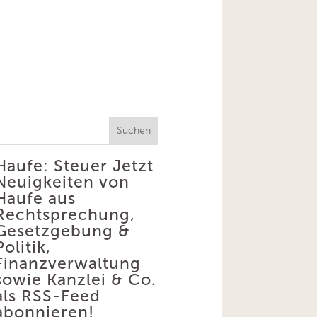
Suchen
Haufe: Steuer
Jetzt
Neuigkeiten von
Haufe aus
Rechtsprechung,
Gesetzgebung &
Politik,
Finanzverwaltung
sowie Kanzlei & Co.
als RSS-Feed
abonnieren!