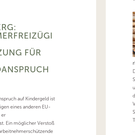
RG:
ERFREIZÜGI
ZUNG FÜR
DANSPRUCH
D
S
d
spruch auf Kindergeld ist
igen eines anderen EU-
 er
T
ist. Ein möglicher Verstoß
 arbeitnehmerschützende