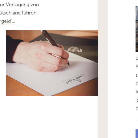
zur Versagung von
utschland führen.
geld’…
s
z
'
z