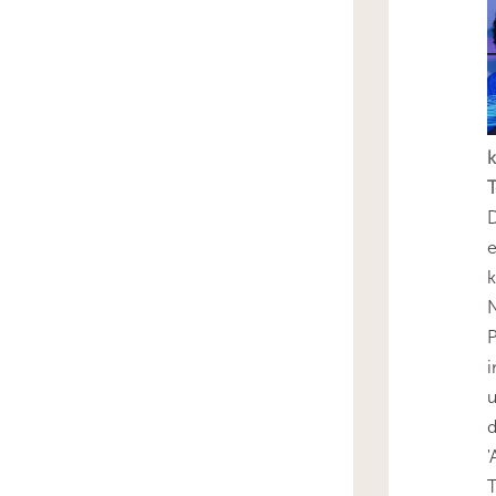
k
T
D
e
k
N
P
i
u
'
T