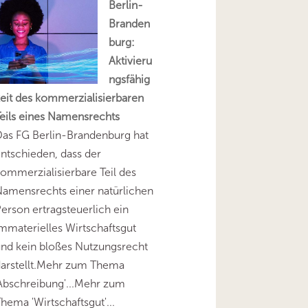
Berlin-
Branden
burg:
Aktivieru
ngsfähig
eit des kommerzialisierbaren
eils eines Namensrechts
as FG Berlin-Brandenburg hat
ntschieden, dass der
ommerzialisierbare Teil des
amensrechts einer natürlichen
erson ertragsteuerlich ein
mmaterielles Wirtschaftsgut
nd kein bloßes Nutzungsrecht
darstellt.Mehr zum Thema
Abschreibung'...Mehr zum
hema 'Wirtschaftsgut'...