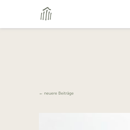
←
neuere Beiträge