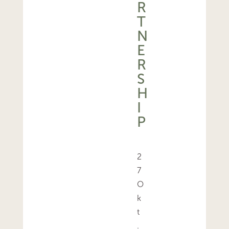
R
T
N
E
R
S
H
I
P
2
7
O
k
t
.