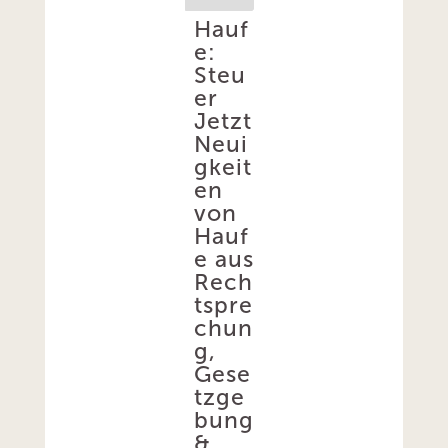
Hauf
e:
Steu
er
Jetzt
Neui
gkeit
en
von
Hauf
e aus
Rech
tspre
chun
g,
Gese
tzge
bung
&