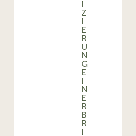
I
Z
I
E
R
U
N
G
E
I
N
E
R
B
R
I