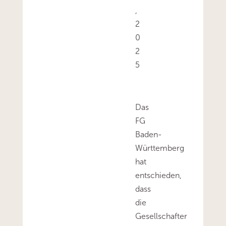
,
2
0
2
5
Das
FG
Baden-
Württemberg
hat
entschieden,
dass
die
Gesellschafter