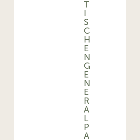
T
I
S
C
H
E
N
G
E
N
E
R
A
L
P
A