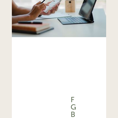
F
G
B