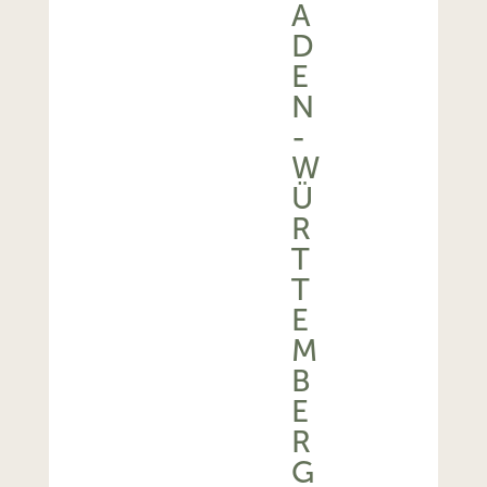
A
D
E
N
-
W
Ü
R
T
T
E
M
B
E
R
G