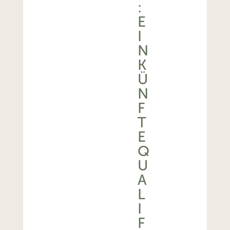
:
E
I
N
K
Ü
N
F
T
E
Q
U
A
L
I
F