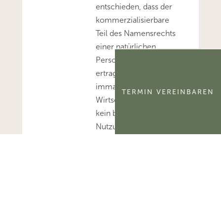
entschieden, dass der
kommerzialisierbare
Teil des Namensrechts
einer natürlichen
Person
ertragsteuerlich ein
immaterielles
TERMIN VEREINBAREN
Wirtschaftsgut und
kein bloßes
Nutzungsrecht
darstellt.Mehr zum
Thema
'Abschreibung'...Mehr
zum Thema
'Wirtschaftsgut'...