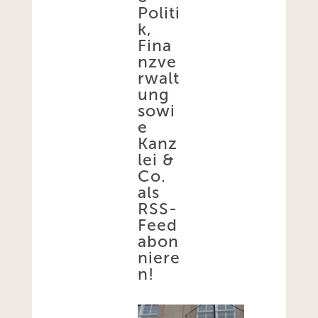
Politi
k,
Fina
nzve
rwalt
ung
sowi
e
Kanz
lei &
Co.
als
RSS-
Feed
abon
niere
n!