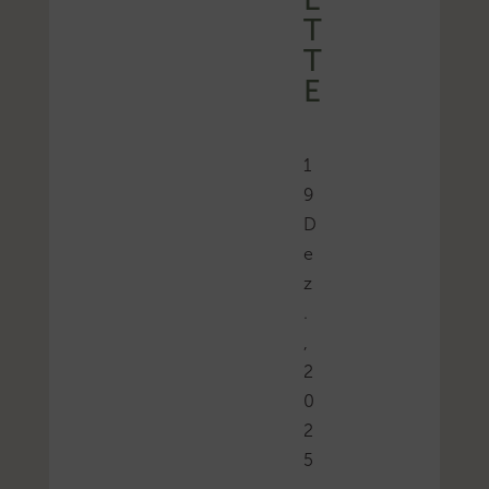
T
T
E
1
9
D
e
z
.
,
2
0
2
5