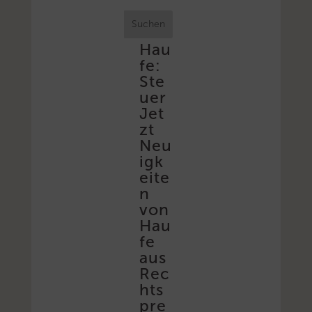
Suchen
Hau
fe:
Ste
uer
Jet
zt
Neu
igk
eite
n
von
Hau
fe
aus
Rec
hts
pre