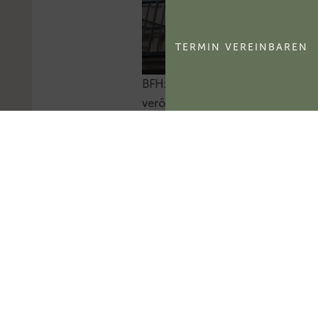
TERMIN VEREINBAREN
BFH: Alle am 6.8.2026
veröffentlichten
Entscheidungen
Am 6.8.2026 hat der
BFH sieben sog. V-
Entscheidungen zur
Veröffentlichung
freigegeben.Mehr zum
Thema
'Bundesfinanzhof
(BFH)'...Mehr zum
Thema 'BFH-Urteile'...