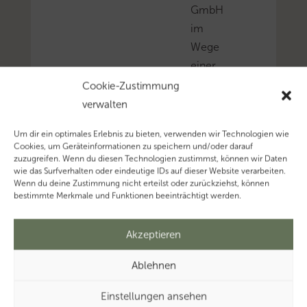
GmbH
im
Wege
einer
sog.
Cookie-Zustimmung
Verkürzung
verwalten
der
Um dir ein optimales Erlebnis zu bieten, verwenden wir Technologien wie
Beteiligungskette
Cookies, um Geräteinformationen zu speichern und/oder darauf
nach
zuzugreifen. Wenn du diesen Technologien zustimmst, können wir Daten
wie das Surfverhalten oder eindeutige IDs auf dieser Website verarbeiten.
§
Wenn du deine Zustimmung nicht erteilst oder zurückziehst, können
1
bestimmte Merkmale und Funktionen beeinträchtigt werden.
Abs.
2b
Akzeptieren
GrEStG
Ablehnen
grunderwerbsteuerpflic
ist.
Einstellungen ansehen
Mehr