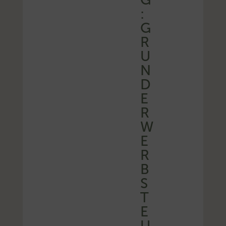
:
G
R
U
N
D
E
R
W
E
R
B
S
T
E
U