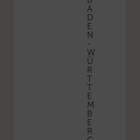
A
D
E
N
-
W
Ü
R
T
T
E
M
B
E
R
G