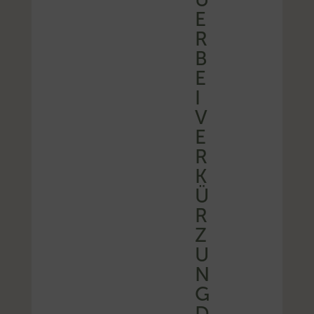
E
R
B
E
I
V
E
R
K
Ü
R
Z
U
N
G
D