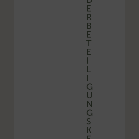
E
R
B
E
T
E
I
L
I
G
U
N
G
S
K
E