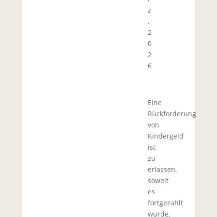
z
,
2
0
2
6
Eine
Rückforderung
von
Kindergeld
ist
zu
erlassen,
soweit
es
fortgezahlt
wurde,