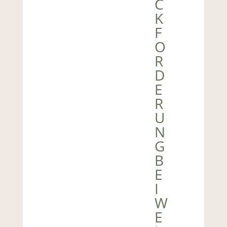
C
K
F
O
R
D
E
R
U
N
G
B
E
I
W
E