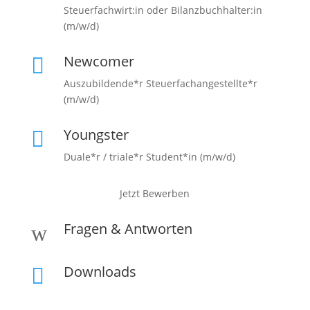
Steuerfachwirt:in oder Bilanzbuchhalter:in
(m/w/d)
Newcomer

Auszubildende*r Steuerfachangestellte*r
(m/w/d)
Youngster

Duale*r / triale*r Student*in (m/w/d)
Jetzt Bewerben
Fragen & Antworten
w
Downloads
