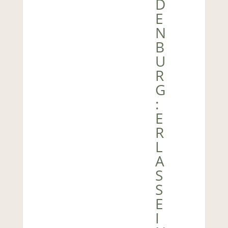
D
E
N
B
U
R
G
:
E
R
L
A
S
S
E
I