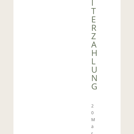
I
T
E
R
Z
A
H
L
U
N
G
2
0
M
ä
r