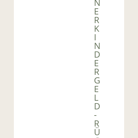
N
E
R
K
I
N
D
E
R
G
E
L
D
-
R
Ü