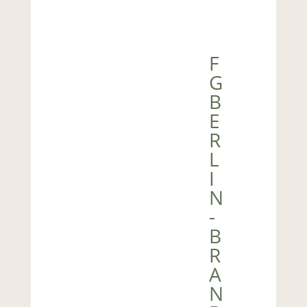
F
G
B
E
R
L
I
N
-
B
R
A
N