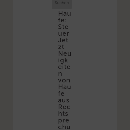
Suchen
Hau
fe:
Ste
uer
Jet
zt
Neu
igk
eite
n
von
Hau
fe
aus
Rec
hts
pre
chu