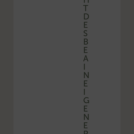
T
D
E
S
B
E
A
I
N
E
I
G
E
N
E
R