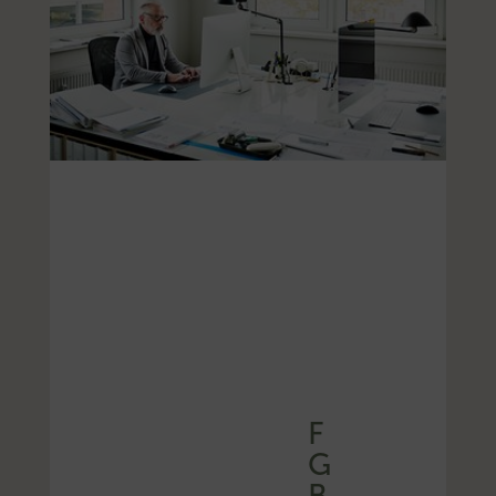
F
G
B