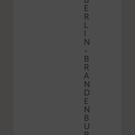
E
R
L
I
N
-
B
R
A
N
D
E
N
B
U
R