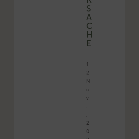
S
A
C
H
E
1
2
N
o
v
.
,
2
0