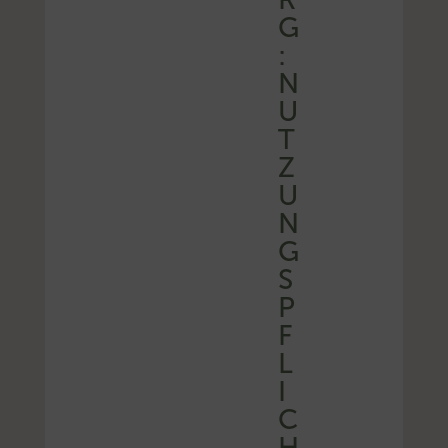
G
:
N
U
T
Z
U
N
G
S
P
F
L
I
C
H