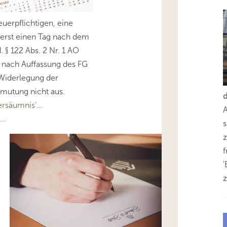
uerpflichtigen, eine
erst einen Tag nach dem
 § 122 Abs. 2 Nr. 1 AO
t nach Auffassung des FG
Widerlegung der
mutung nicht aus.
ersäumnis’…
’…
s
z
'
z