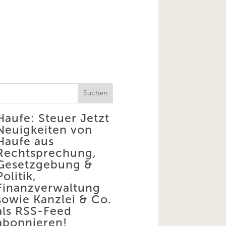
Suchen
Haufe: Steuer
Jetzt
Neuigkeiten von
Haufe aus
Rechtsprechung,
Gesetzgebung &
Politik,
Finanzverwaltung
sowie Kanzlei & Co.
als RSS-Feed
abonnieren!