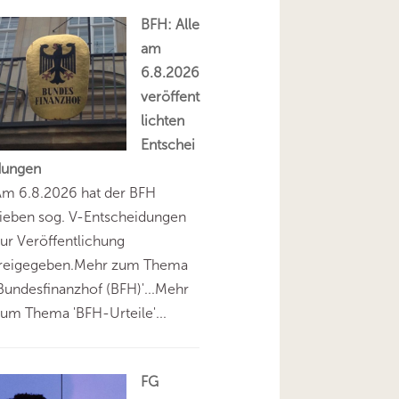
BFH: Alle
am
6.8.2026
veröffent
lichten
Entschei
dungen
Am 6.8.2026 hat der BFH
ieben sog. V-Entscheidungen
ur Veröffentlichung
freigegeben.Mehr zum Thema
Bundesfinanzhof (BFH)'...Mehr
um Thema 'BFH-Urteile'...
FG