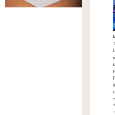
k
T
D
e
k
N
P
i
u
'
T