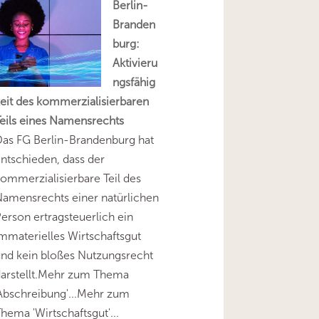
Berlin-
Branden
burg:
Aktivieru
ngsfähig
eit des kommerzialisierbaren
eils eines Namensrechts
as FG Berlin-Brandenburg hat
ntschieden, dass der
ommerzialisierbare Teil des
amensrechts einer natürlichen
erson ertragsteuerlich ein
mmaterielles Wirtschaftsgut
nd kein bloßes Nutzungsrecht
darstellt.Mehr zum Thema
Abschreibung'...Mehr zum
hema 'Wirtschaftsgut'...