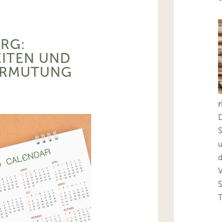
RG:
ITEN UND
ERMUTUNG
D
S
d
T