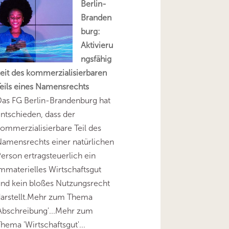
Berlin-
Branden
burg:
Aktivieru
ngsfähig
eit des kommerzialisierbaren
eils eines Namensrechts
as FG Berlin-Brandenburg hat
ntschieden, dass der
ommerzialisierbare Teil des
amensrechts einer natürlichen
erson ertragsteuerlich ein
mmaterielles Wirtschaftsgut
nd kein bloßes Nutzungsrecht
darstellt.Mehr zum Thema
Abschreibung'...Mehr zum
hema 'Wirtschaftsgut'...