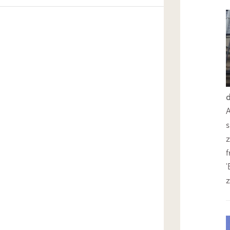
s
z
'
z