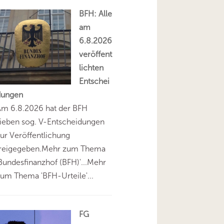
BFH: Alle
am
6.8.2026
veröffent
lichten
Entschei
dungen
Am 6.8.2026 hat der BFH
ieben sog. V-Entscheidungen
ur Veröffentlichung
freigegeben.Mehr zum Thema
Bundesfinanzhof (BFH)'...Mehr
um Thema 'BFH-Urteile'...
FG