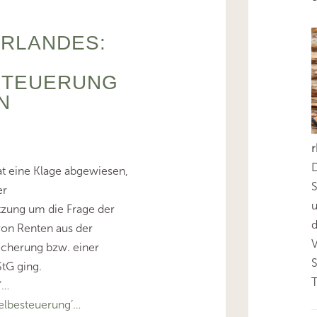
ARLANDES:
STEUERUNG
N
D
at eine Klage abgewiesen,
S
er
zung um die Frage der
d
on Renten aus der
icherung bzw. einer
tG ging.
T
’…
lbesteuerung’…