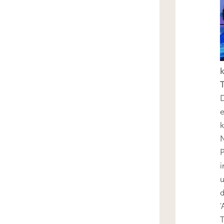
k
T
D
e
k
N
P
i
u
'
T