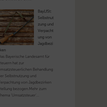
BayLfSt:
Selbstnut
zung und
Verpacht
ung von
Jagdbezi
rken
as Bayerische Landesamt für
teuern hat zur
umsatzsteuerlichen Behandlung
er Selbstnutzung und
Verpachtung von Jagdbezirken
Stellung bezogen.Mehr zum
hema 'Umsatzsteuer'...