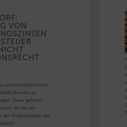
ORF:
NG VON
NGSZINSEN
ZSTEUER
ICHT G
NSRECHT
D
S
rsystemrichtlinie noch
d
enthält Normen zu
ungen. Diese gehören
echt, für das der
T
der Mitgliedstaaten gilt.
eldorf.