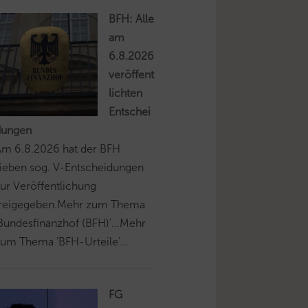
BFH: Alle
am
6.8.2026
veröffent
lichten
Entschei
dungen
Am 6.8.2026 hat der BFH
ieben sog. V-Entscheidungen
ur Veröffentlichung
freigegeben.Mehr zum Thema
Bundesfinanzhof (BFH)'...Mehr
um Thema 'BFH-Urteile'...
FG