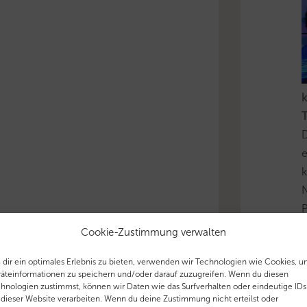
k
T
D
e
k
N
P
i
Cookie-Zustimmung verwalten
u
dir ein optimales Erlebnis zu bieten, verwenden wir Technologien wie Cookies, 
äteinformationen zu speichern und/oder darauf zuzugreifen. Wenn du diesen
'
hnologien zustimmst, können wir Daten wie das Surfverhalten oder eindeutige IDs
 dieser Website verarbeiten. Wenn du deine Zustimmung nicht erteilst oder
T