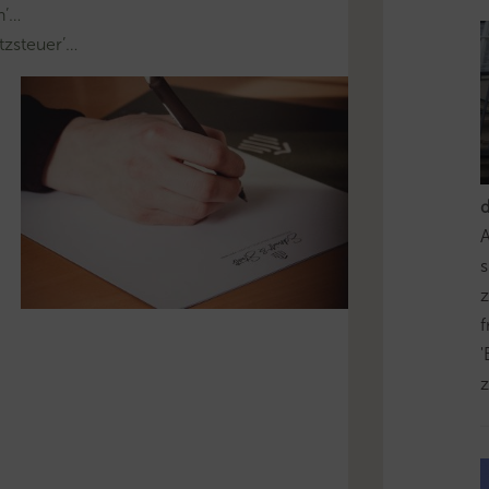
n’…
zsteuer’…
s
z
'
z