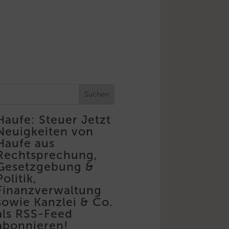
Suchen
Haufe: Steuer
Jetzt
Neuigkeiten von
Haufe aus
Rechtsprechung,
Gesetzgebung &
Politik,
Finanzverwaltung
sowie Kanzlei & Co.
als RSS-Feed
abonnieren!