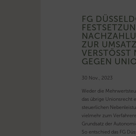
FG DÜSSELD
FESTSETZU
NACHZAHLU
ZUR UMSAT
VERSTÖSST N
EGEN UNIO
30 Nov., 2023
Weder die Mehrwertsteue
das übrige Unionsrecht 
steuerlichen Nebenleist
vielmehr zum Verfahrensr
Grundsatz der Autonomie 
So entschied das FG Düss