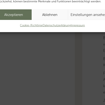
ückziehst, können bestimmte Merkmale und Funktionen beeinträchtigt werden.
Akzeptieren
Ablehnen
Einstellungen anseh
B
Cookie-Richtlinie
Datenschutzerklärung
Impressum
v
B
K
A
k