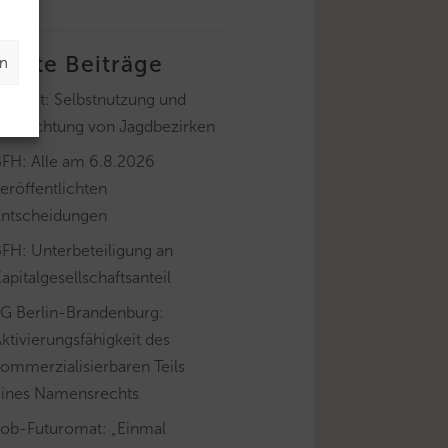
letzte Beiträge
en
ayLfSt: Selbstnutzung und
Verpachtung von Jagdbezirken
BFH: Alle am 6.8.2026
eröffentlichten
Entscheidungen
FH: Unterbeteiligung an
apitalgesellschaftsanteil
FG Berlin-Brandenburg:
ktivierungsfähigkeit des
ommerzialisierbaren Teils
eines Namensrechts
Job-Futuromat: „Einmal