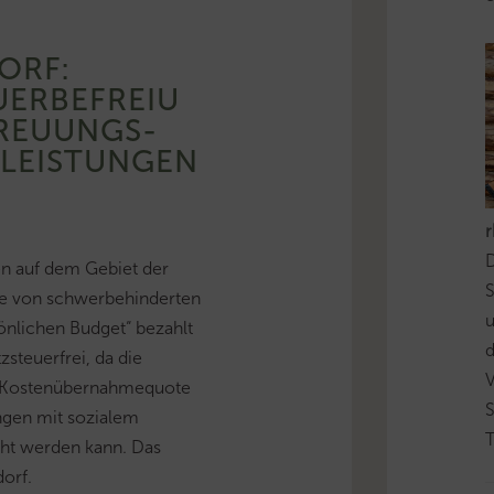
ORF:
UERBEFREIU
REUUNGS-
ELEISTUNGEN
D
en auf dem Gebiet der
S
ie von schwerbehinderten
önlichen Budget“ bezahlt
d
steuerfrei, da die
e Kostenübernahmequote
ngen mit sozialem
T
cht werden kann. Das
orf.