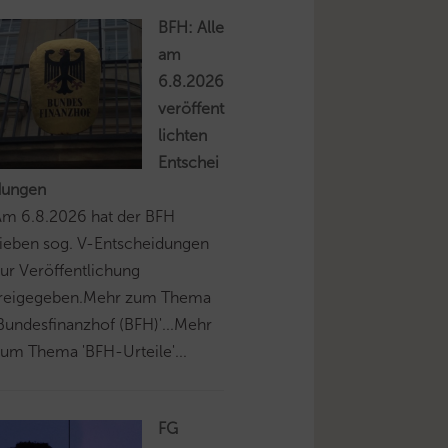
BFH: Alle
am
6.8.2026
veröffent
lichten
Entschei
dungen
Am 6.8.2026 hat der BFH
ieben sog. V-Entscheidungen
ur Veröffentlichung
freigegeben.Mehr zum Thema
Bundesfinanzhof (BFH)'...Mehr
um Thema 'BFH-Urteile'...
FG