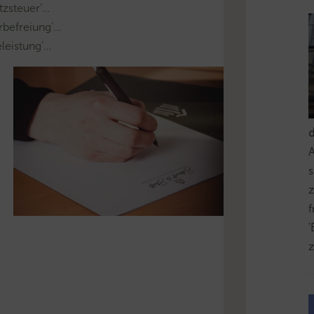
zsteuer’…
befreiung’…
leistung’…
s
z
'
z