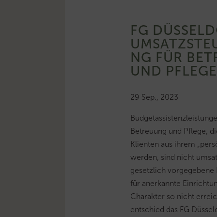
FG DÜSSELD
UMSATZSTE
NG FÜR BET
UND PFLEG
29 Sep., 2023
Budgetassistenzleistung
Betreuung und Pflege, d
Klienten aus ihrem „pers
werden, sind nicht umsatz
gesetzlich vorgegeben
für anerkannte Einrichtu
Charakter so nicht errei
entschied das FG Düsseld