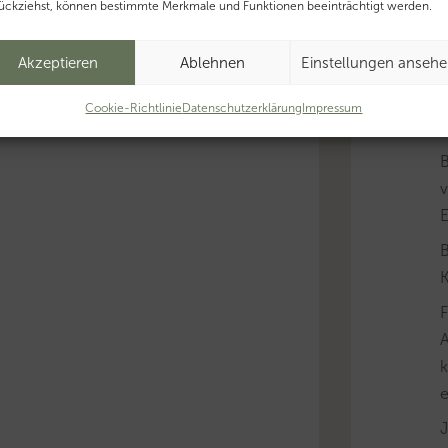
ückziehst, können bestimmte Merkmale und Funktionen beeinträchtigt werden.
Akzeptieren
Ablehnen
Einstellungen anseh
B
Cookie-Richtlinie
Datenschutzerklärung
Impressum
v
B
K
A
k