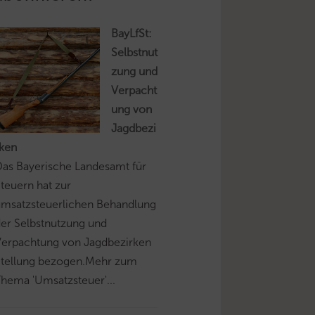
BayLfSt:
Selbstnut
zung und
Verpacht
ung von
Jagdbezi
rken
as Bayerische Landesamt für
teuern hat zur
umsatzsteuerlichen Behandlung
er Selbstnutzung und
Verpachtung von Jagdbezirken
Stellung bezogen.Mehr zum
hema 'Umsatzsteuer'...