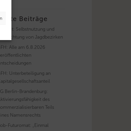
letzte Beiträge
en
ayLfSt: Selbstnutzung und
Verpachtung von Jagdbezirken
BFH: Alle am 6.8.2026
eröffentlichten
Entscheidungen
FH: Unterbeteiligung an
apitalgesellschaftsanteil
FG Berlin-Brandenburg:
ktivierungsfähigkeit des
ommerzialisierbaren Teils
eines Namensrechts
Job-Futuromat: „Einmal