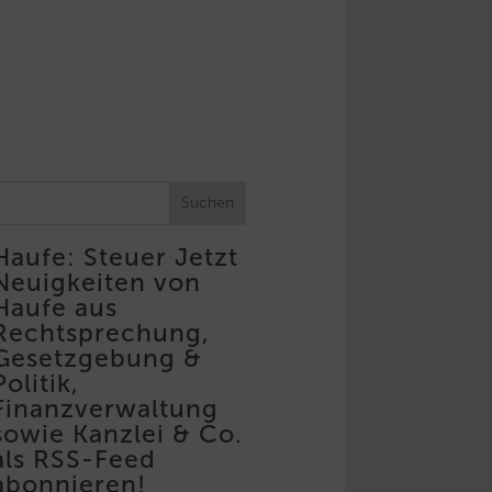
Suchen
Haufe: Steuer
Jetzt
Neuigkeiten von
Haufe aus
Rechtsprechung,
Gesetzgebung &
Politik,
Finanzverwaltung
sowie Kanzlei & Co.
als RSS-Feed
abonnieren!