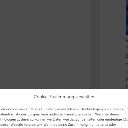
k
T
D
e
k
N
P
i
Cookie-Zustimmung verwalten
u
dir ein optimales Erlebnis zu bieten, verwenden wir Technologien wie Cookies, 
äteinformationen zu speichern und/oder darauf zuzugreifen. Wenn du diesen
'
hnologien zustimmst, können wir Daten wie das Surfverhalten oder eindeutige IDs
 dieser Website verarbeiten. Wenn du deine Zustimmung nicht erteilst oder
T