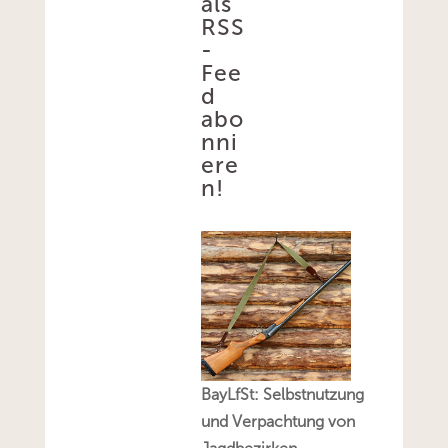
als
RSS
-
Fee
d
abo
nni
ere
n!
BayLfSt: Selbstnutzung
und Verpachtung von