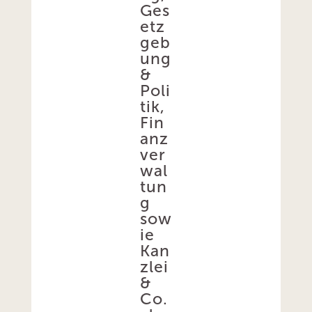
Ges
etz
geb
ung
&
Poli
tik,
Fin
anz
ver
wal
tun
g
sow
ie
Kan
zlei
&
Co.