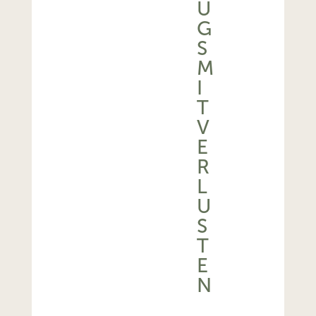
U
G
S
M
I
T
V
E
R
L
U
S
T
E
N