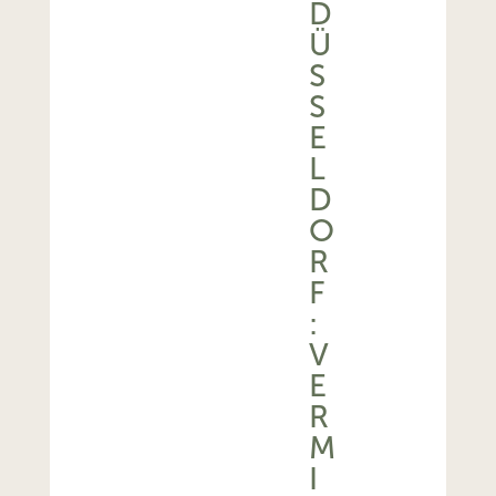
D
Ü
S
S
E
L
D
O
R
F
:
V
E
R
M
I