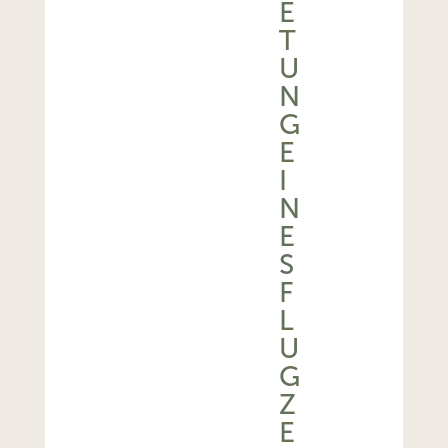
E
T
U
N
G
E
I
N
E
S
F
L
U
G
Z
E