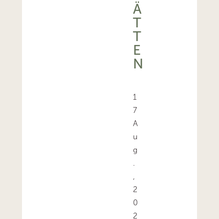
Ä
T
T
E
N
1
7
A
u
g
.
,
2
0
2