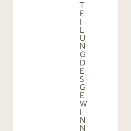
T
E
I
L
U
N
G
D
E
S
G
E
W
I
N
N