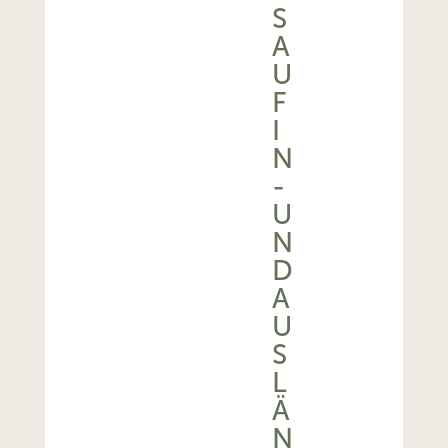
S
A
U
F
I
N
-
U
N
D
A
U
S
L
Ä
N