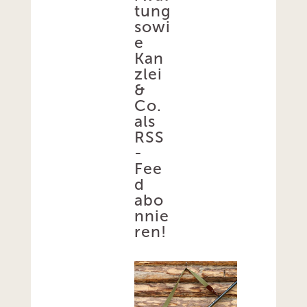
tung
sowi
e
Kan
zlei
&
Co.
als
RSS
-
Fee
d
abo
nnie
ren!