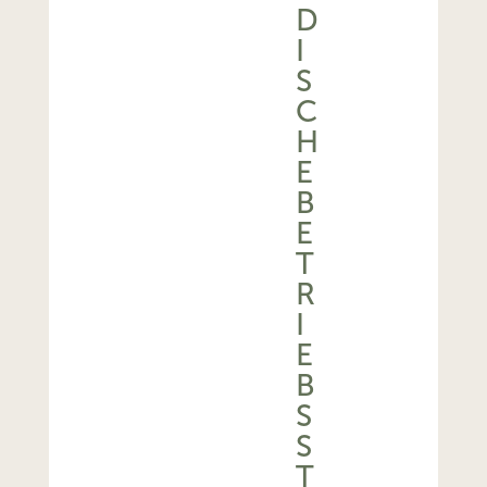
D
I
S
C
H
E
B
E
T
R
I
E
B
S
S
T