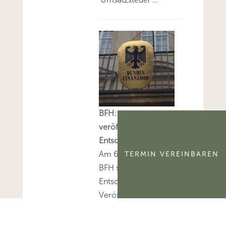
BFH: Alle am 6.8.2026
veröffentlichten
Entscheidungen
Am 6.8.2026 hat der
TERMIN VEREINBAREN
BFH sieben sog. V-
Entscheidungen zur
Veröffentlichung
freigegeben.Mehr zum
Thema