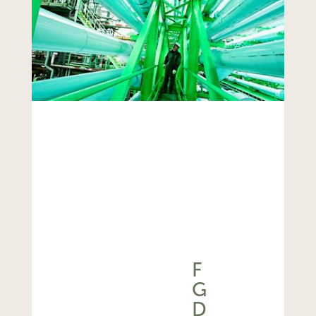
F
G
D