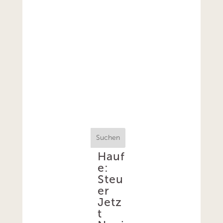
Suchen
Hauf
e:
Steu
er
Jetz
t