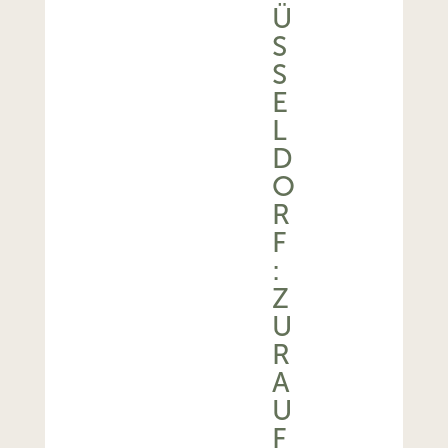
Ü
S
S
E
L
D
O
R
F
:
Z
U
R
A
U
F