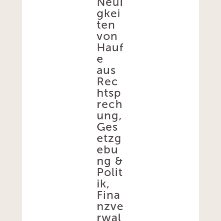
Neui
gkei
ten
von
Hauf
e
aus
Rec
htsp
rech
ung,
Ges
etzg
ebu
ng &
Polit
ik,
Fina
nzve
rwal