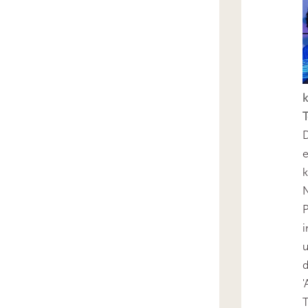
k
T
D
e
k
N
P
i
u
'
T