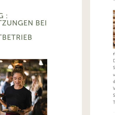
 :
TZUNGEN BEI
TBETRIEB
D
S
d
T