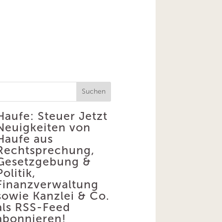
Suchen
Haufe: Steuer
Jetzt
Neuigkeiten von
Haufe aus
Rechtsprechung,
Gesetzgebung &
Politik,
Finanzverwaltung
sowie Kanzlei & Co.
als RSS-Feed
abonnieren!