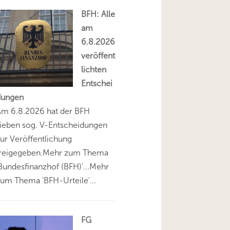
BFH: Alle
am
6.8.2026
veröffent
lichten
Entschei
dungen
Am 6.8.2026 hat der BFH
ieben sog. V-Entscheidungen
ur Veröffentlichung
freigegeben.Mehr zum Thema
Bundesfinanzhof (BFH)'...Mehr
um Thema 'BFH-Urteile'...
FG