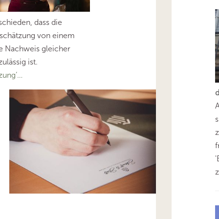
chieden, dass die
uschätzung von einem
ne Nachweis gleicher
ulässig ist.
zung’…
s
z
'
z