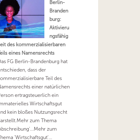
Berlin-
Branden
burg:
Aktivieru
ngsfähig
eit des kommerzialisierbaren
eils eines Namensrechts
as FG Berlin-Brandenburg hat
ntschieden, dass der
ommerzialisierbare Teil des
amensrechts einer natürlichen
erson ertragsteuerlich ein
mmaterielles Wirtschaftsgut
nd kein bloßes Nutzungsrecht
darstellt.Mehr zum Thema
Abschreibung'...Mehr zum
hema 'Wirtschaftsgut'...