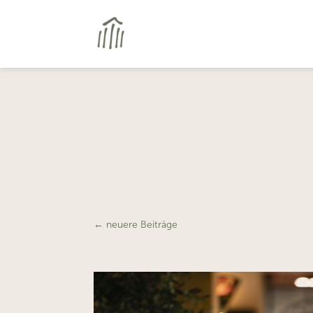
←
neuere Beiträge