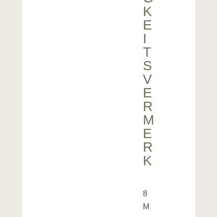
K
E
I
T
S
V
E
R
M
E
R
K
8
M