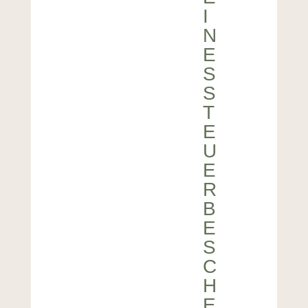
I
N
E
S
S
T
E
U
E
R
B
E
S
C
H
E