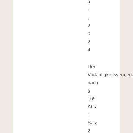
a
i
,
2
0
2
4
Der
Vorläufigkeitsvermer
nach
§
165
Abs.
1
Satz
2