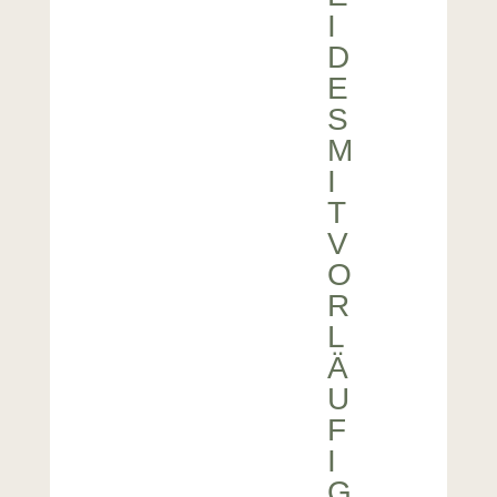
I
D
E
S
M
I
T
V
O
R
L
Ä
U
F
I
G