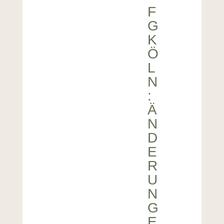
F
G
K
Ö
L
N
:
Ä
N
D
E
R
U
N
G
E